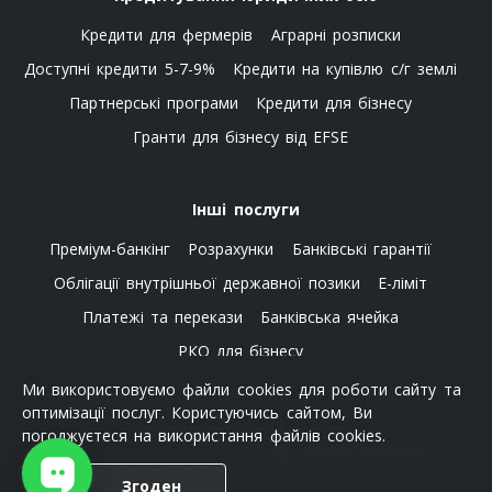
відсотків в кінці строку?
Кредити для фермерів
Аграрні розписки
Депозит «Класичний+» підходить для вкладників, які вже
мають сформований капітал, прагнуть отримати від нього
Доступні кредити 5-7-9%
Кредити на купівлю с/г землі
максимальну фінансову віддачу і впевнені, що вкладені
Партнерські програми
Кредити для бізнесу
кошти або нараховані відсотки не знадобляться їм
протягом терміну дії депозитного договору. Найчастіше
Гранти для бізнесу від EFSE
цю програму обирають люди, які прагнуть захистити і
примножити накопичений капітал.
Інші послуги
Зокрема, депозит «Класичний+» — це вигідний вибір для
пенсіонерів. Програма передбачає додатковий
Преміум-банкінг
Розрахунки
Банківські гарантії
гарантований бонус до базової ставки за наявності
пенсійного посвідчення: +0,25% у гривні або +0,15% у
Облігації внутрішньої державної позики
E-ліміт
доларах США. Ця надбавка діє на будь-який обраний
Платежі та перекази
Банківська ячейка
термін розміщення, а також автоматично зберігається
РКО для бізнесу
при пролонгації договору. Надійність банку та вигідні
умови для пенсіонерів роблять «Класичний+» одним із
Ми використовуємо файли cookies для роботи сайту та
Корпоративна картка
Депозити для юридичних осіб
найбільш привабливих депозитних продуктів на ринку в
оптимізації послуг. Користуючись сайтом, Ви
категорії «пенсійний депозит».
Фонд гарантування вкладів
погоджуєтеся на використання файлів cookies.
ЗВ’ЯЗОК З БАНКОМ
Оренда комерційної нерухомості
Згоден