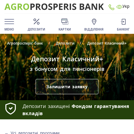
Укр
МЕНЮ
ДЕПОЗИТИ
КАРТКИ
ВІДДІЛЕННЯ
БАНКІНГ
Агропросперіс банк
Депозити
Депозит Класичний+
Депозит Класичний+
з бонусом для пенсіонерів
Залишити заявку
Депозити захищені
Фондом гарантування
вкладів
← Усі депозитні програми