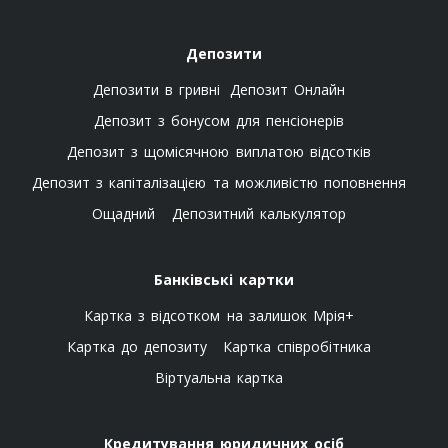
чітко визначений термін. Менш гнучкі умови банк
компенсує більшою фінансовою вигодою.
Депозити
Депозити в гривні
Депозит Онлайн
Опції та
Картка з
Депозит з
Депозит
можливості
відсотками на
поповненням
«
Класичний+
»
Депозит з бонусом для пенсіонерів
залишок
Депозит з щомісячною виплатою відсотків
Можливість
Вільно 24/7
Заблоковано
Заблоковано
Депозит з капіталізацією та можливістю поповнення
зняти
до кінця
до кінця
гроші
строку
строку
Ощадний
Депозитний калькулятор
Можливість
Без обмежень
Дозволено з
Не
поповнення
лімітами
передбачено
Банківські картки
Виплата
Щомісяця
Залежно від
Наприкінці
відсотків
програми
строку
Картка з відсотком на залишок Мрія+
Рівень
Найнижчий
Середній
Найвищий
Картка до депозиту
Картка співробітника
доходності
Віртуальна картка
Кому підходить депозит із виплатою
Кредитування юридичних осіб