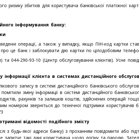
го ризику збитків для користувача банківської платіжної карт
айного інформування банку:
тки
еденні операції, а також у випадку, якщо ПІН-код картки став 
 про це банк і заблокувати дію картки по цілодобовим телефо
и) та 044-290-93-10 (Центр обслуговування клієнтів). Усне п
у інформації клієнта в системах дистанційного обслуго
ікового запису в системі дистанційного банківського обслуго
помітили зміну інформації в системі дистанційного банківсько
дуктів, рахунків та залишків коштів, здійснених операцій тощ
вим номером зверніться до технічної підтримки користувачів 
73
отримані відомості подібного змісту
лі з будь-якої адреси банку) з проханням повідомити або під
 не запитує такі дані користувача щодо логіну та паролю. Зат