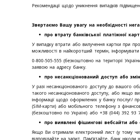
Рекомендації щодо уникнення випадків підвищено
Звертаємо Вашу увагу на необхідності нег
про втрату банківської платіжної кар
У випадку втрати або вилучення картки при пров
можливості в найкоротший термін, інформувати
0-800-505-555 (безкоштовно на території Україн
заявою на адресу банку.
про несанкціонований доступ або змін
У разі несанкціонованого доступу до вашого обл
такого несанкціонованого доступу, або якщо ви 
інформації щодо оформлених у банку послуг/ про
(SIM-карти) або мобільного телефону з фінансо
(безкоштовно по Україні) або +38 (044) 392 93 
про виявлені фішингові вебсайти або 
Якщо Ви отримали електронний лист (у тому чис
відповідайте на запит. Пам’ятайте, банк ніколи