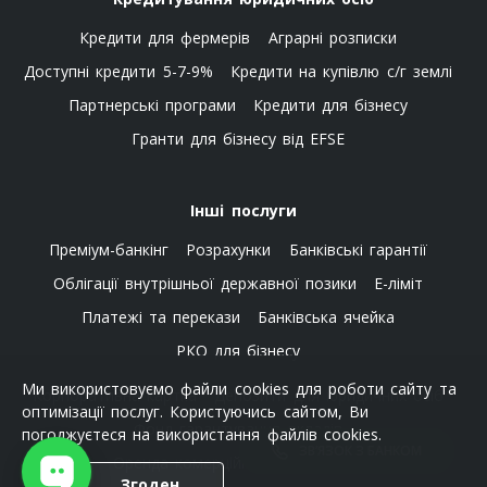
Кредити для фермерів
Аграрні розписки
Доступні кредити 5-7-9%
Кредити на купівлю с/г землі
Партнерські програми
Кредити для бізнесу
Гранти для бізнесу від EFSE
Інші послуги
Преміум-банкінг
Розрахунки
Банківські гарантії
Облігації внутрішньої державної позики
E-ліміт
Платежі та перекази
Банківська ячейка
РКО для бізнесу
Ми використовуємо файли cookies для роботи сайту та
Корпоративна картка
Депозити для юридичних осіб
оптимізації послуг. Користуючись сайтом, Ви
Фонд гарантування вкладів
погоджуєтеся на використання файлів cookies.
ЗВ’ЯЗОК З БАНКОМ
Оренда комерційної нерухомості
Згоден