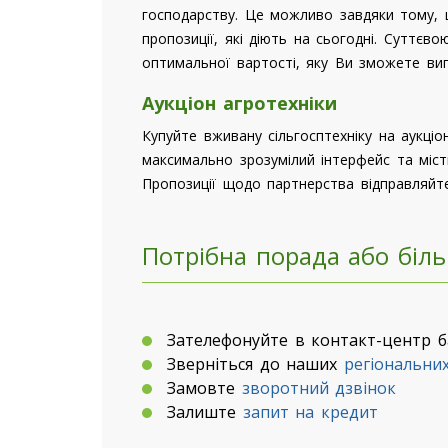
господарству. Це можливо завдяки тому, 
пропозиції, які діють на сьогодні. Суттє
оптимальної вартості, яку Ви зможете вип
Аукціон агротехніки
Купуйте вживану сільгосптехніку на аукціо
максимально зрозумілий інтерфейс та місти
Пропозиції щодо партнерства відправляйт
Потрібна порада або біл
Зателефонуйте в контакт-центр 
Зверніться до наших
регіональни
Замовте
зворотний дзвінок
Залиште
запит на кредит