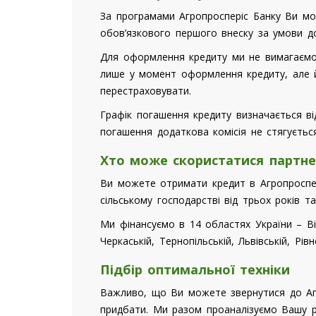
За програмами Агропросперіс Банку Ви мо
обов’язкового першого внеску за умови до
Для оформлення кредиту ми не вимагаємо о
лише у момент оформлення кредиту, але й 
перестраховувати.
Графік погашення кредиту визначається ві
погашення додаткова комісія не стягується
Хто може скористатися партн
Ви можете отримати кредит в Агропроспер
сільському господарстві від трьох років т
Ми фінансуємо в 14 областях України – Вінн
Черкаській, Тернопільській, Львівській, Рівн
Підбір оптимальної техніки
Важливо, що Ви можете звернутися до Агро
придбати. Ми разом проаналізуємо Вашу р