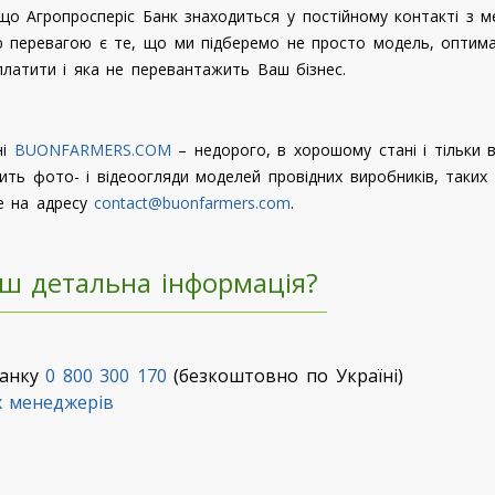
що Агропросперіс Банк знаходиться у постійному контакті з м
вою перевагою є те, що ми підберемо не просто модель, оптим
латити і яка не перевантажить Ваш бізнес.
ні
BUONFARMERS.COM
– недорого, в хорошому стані і тільки в
ть фото- і відеоогляди моделей провідних виробників, таких я
е на адресу
contact@buonfarmers.com
.
ьш детальна інформація?
банку
0 800 300 170
(безкоштовно по Україні)
х менеджерів