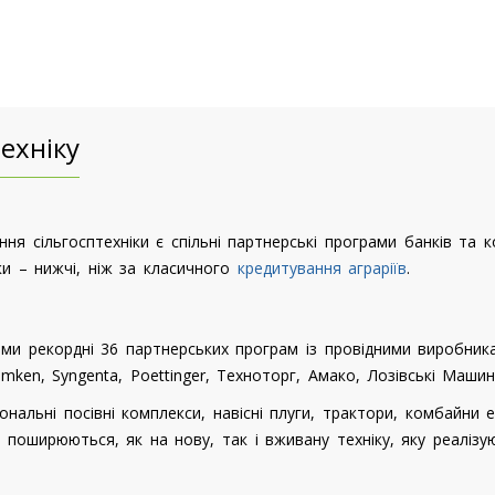
ехніку
я сільгосптехніки є спільні партнерські програми банків та к
ки – нижчі, ніж за класичного
кредитування аграріїв
.
ами рекордні 36 партнерських програм із провідними виробника
Lemken, Syngenta, Poettinger, Техноторг, Амако, Лозівські Маши
нальні посівні комплекси, навісні плуги, трактори, комбайни
и поширюються, як на нову, так і вживану техніку, яку реалізу