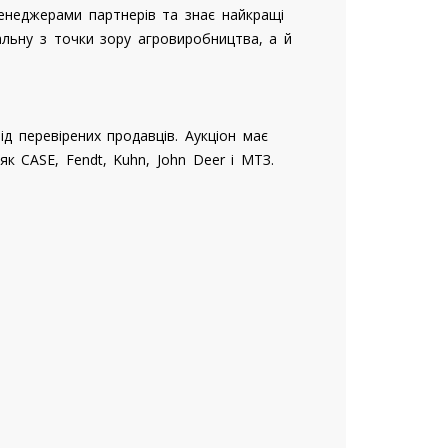
енеджерами партнерів та знає найкращі
альну з точки зору агровиробництва, а й
ід перевірених продавців. Аукціон має
к CASE, Fendt, Kuhn, John Deer і МТЗ.