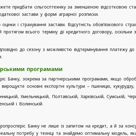
жете придбати сільгосптехніку за зменшеною відсотковою ста
даткової застави у формі аграрної розписки.
цінки і страхування застави. Відсутність обов’язкового страх
протягом всього терміну дії кредитного договору, оскільки з
дповідно до сезону з можливістю відтермінування платежу до 1
.
ерськими програмами
іс Банку, зокрема за партнерськими програмами, якщо обробля
а вирощуєте основні експортні культури – пшеницю, кукурудзу, 
ицькій, Хмельницькій, Полтавській, Харківській, Сумській, Черні
енській і Волинській.
просперіс Банку не лише із запитом на кредит, а й за консу
еальну потребу у техніці та знайдемо оптимальну модель, як