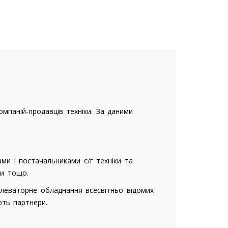
омпаній-продавців техніки. За даними
ми і постачальниками с/г техніки та
ни тощо.
 елеваторне обладнання всесвітньо відомих
ють партнери.