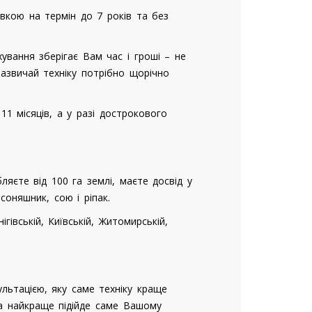
вкою на термін до 7 років та без
ування зберігає Вам час і гроші – не
азвичай техніку потрібно щорічно
1 місяців, а у разі дострокового
єте від 100 га землі, маєте досвід у
соняшник, сою і ріпак.
гівській, Київській, Житомирській,
льтацією, яку саме техніку краще
а найкраще підійде саме Вашому