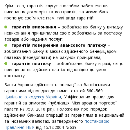
Крім того, гарантія слугує способом забезпечення
виконання договорів та контрактів, за якими банк
пропонує своїм клієнтам такі види гарантій:
гарантія виконання
– зобов’язання банку у випадку
невиконання принципалом своїх зобов’язань за поставку
товарів або надання послуг;
гарантія повернення авансового платежу
–
зобов’язання банку в межах здійсненого бенефіціаром
платежу (передоплати) на рахунок принципала;
гарантія платежу
– зобов’язання банку в разі, якщо
принципал не здійснив платіж відповідно до умов
контракту.
Банки України здійснюють операції за банківськими
гарантіями відповідно до вимог статей 560–569
Цивільного кодексу України
, Уніфікованих правил для
гарантій за вимогою (публікація Міжнародної торгової
палати № 758, 2010 рік), Положення про порядок
здійснення банками операцій за гарантіями в національній
та іноземних валютах, затвердженого
постановою
Правління НБУ
від 15.12.2004 №639.