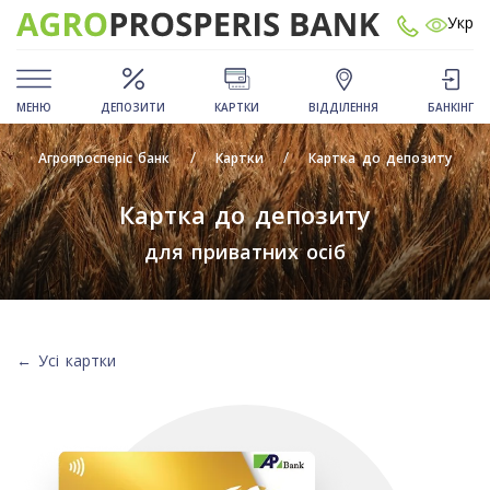
Укр
МЕНЮ
ДЕПОЗИТИ
КАРТКИ
ВІДДІЛЕННЯ
БАНКІНГ
Агропросперіс банк
Картки
Картка до депозиту
Картка до депозиту
для приватних осіб
← Усі картки