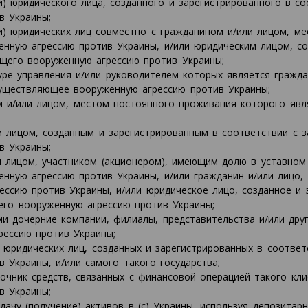
) юридического лица, созданного и зарегистрированного в со
в Украины;
и) юридических лиц совместно с гражданином и/или лицом, м
енную агрессию против Украины, и/или юридическим лицом, с
ющего вооруженную агрессию против Украины;
ре управления и/или руководителем которых является гражда
существляющее вооруженную агрессию против Украины;
 и/или лицом, местом постоянного проживания которого явл
лицом, созданным и зарегистрированным в соответствии с з
в Украины;
лицом, участником (акционером), имеющим долю в уставном 
нную агрессию против Украины, и/или гражданин и/или лицо,
ссию против Украины, и/или юридическое лицо, созданное и 
его вооруженную агрессию против Украины;
 дочерние компании, филиалы, представительства и/или дру
рессию против Украины;
юридических лиц, созданных и зарегистрированных в соответ
Украины, и/или самого такого государства;
очник средств, связанных с финансовой операцией такого клие
в Украины;
ачу (получение) активов в (с) Украины, используя депозитар