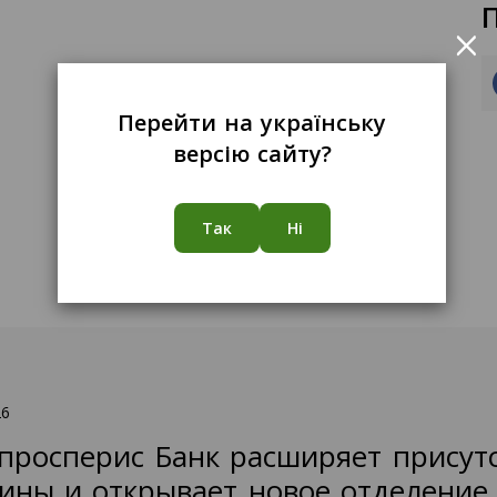
×
Перейти на українську
версію сайту?
Так
Ні
26
просперис Банк расширяет присут
ины и открывает новое отделение