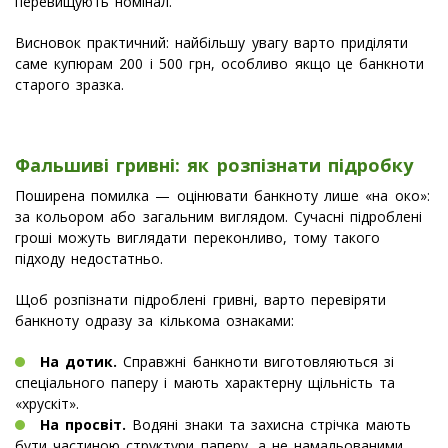
перевищують номінал.
Висновок практичний: найбільшу увагу варто приділяти
саме купюрам 200 і 500 грн, особливо якщо це банкноти
старого зразка.
Фальшиві гривні: як розпізнати підробку
Поширена помилка — оцінювати банкноту лише «на око»:
за кольором або загальним виглядом. Сучасні підроблені
гроші можуть виглядати переконливо, тому такого
підходу недостатньо.
Щоб розпізнати підроблені гривні, варто перевіряти
банкноту одразу за кількома ознаками:
На дотик.
Справжні банкноти виготовляються зі
спеціального паперу і мають характерну щільність та
«хрускіт».
На просвіт.
Водяні знаки та захисна стрічка мають
бути частиною структури паперу, а не намальованими.