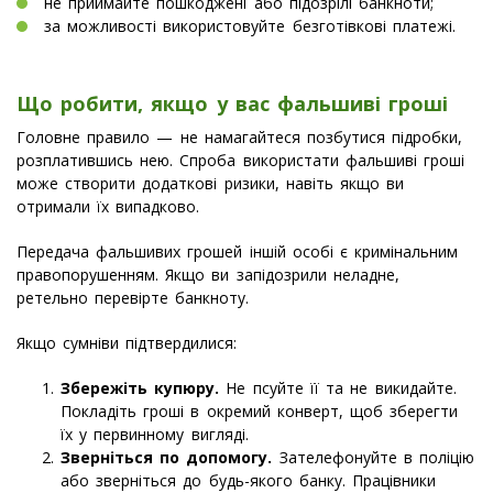
не приймайте пошкоджені або підозрілі банкноти;
за можливості використовуйте безготівкові платежі.
Що робити, якщо у вас фальшиві гроші
Головне правило — не намагайтеся позбутися підробки,
розплатившись нею. Спроба використати фальшиві гроші
може створити додаткові ризики, навіть якщо ви
отримали їх випадково.
Передача фальшивих грошей іншій особі є кримінальним
правопорушенням. Якщо ви запідозрили неладне,
ретельно перевірте банкноту.
Якщо сумніви підтвердилися:
Збережіть купюру.
Не псуйте її та не викидайте.
Покладіть гроші в окремий конверт, щоб зберегти
їх у первинному вигляді.
Зверніться по допомогу.
Зателефонуйте в поліцію
або зверніться до будь-якого банку. Працівники