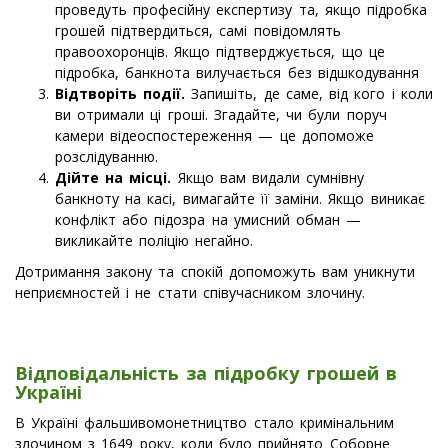
проведуть професійну експертизу та, якщо підробка
грошей підтвердиться, самі повідомлять
правоохоронців. Якщо підтверджується, що це
підробка, банкнота вилучається без відшкодування
Відтворіть події.
Запишіть, де саме, від кого і коли
ви отримали ці гроші. Згадайте, чи були поруч
камери відеоспостереження — це допоможе
розслідуванню.
Дійте на місці.
Якщо вам видали сумнівну
банкноту на касі, вимагайте її заміни. Якщо виникає
конфлікт або підозра на умисний обман —
викликайте поліцію негайно.
Дотримання закону та спокій допоможуть вам уникнути
неприємностей і не стати співучасником злочину.
Відповідальність за підробку грошей в
Україні
В Україні фальшивомонетництво стало кримінальним
злочином з 1649 року, коли було прийнято Соборне