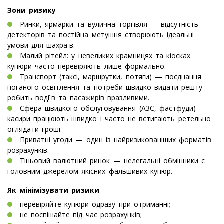
Зони ризику
Ринки, ярмарки та вулична торгівля — відсутність
детекторів та постійна метушня створюють ідеальні
умови для шахраїв.
Малий рітейл: у невеликих крамницях та кіосках
купюри часто перевіряють лише формально.
Транспорт (таксі, маршрутки, потяги) — поєднання
поганого освітлення та потреби швидко видати решту
робить водіїв та пасажирів вразливими.
Сфера швидкого обслуговування (АЗС, фастфуди) —
касири працюють швидко і часто не встигають ретельно
оглядати гроші.
Приватні угоди — один із найризикованіших форматів
розрахунків.
Тіньовий валютний ринок — нелегальні обмінники є
головним джерелом якісних фальшивих купюр.
Як мінімізувати ризики
перевіряйте купюри одразу при отриманні;
не поспішайте під час розрахунків;