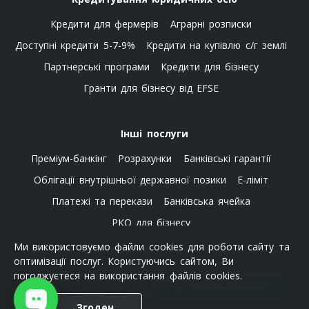
Кредити для фермерів
Аграрні розписки
Доступні кредити 5-7-9%
Кредити на купівлю с/г землі
Партнерські програми
Кредити для бізнесу
Гранти для бізнесу від EFSE
Інші послуги
Преміум-банкінг
Розрахунки
Банківські гарантії
Облігації внутрішньої державної позики
E-ліміт
Платежі та перекази
Банківська ячейка
РКО для бізнесу
Ми використовуємо файли cookies для роботи сайту та
Корпоративна картка
Депозити для юридичних осіб
оптимізації послуг. Користуючись сайтом, Ви
Фонд гарантування вкладів
погоджуєтеся на використання файлів cookies.
ЗВ’ЯЗОК З БАНКОМ
Оренда комерційної нерухомості
Згоден