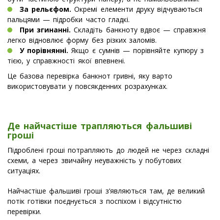
За рельєфом.
Окремі елементи друку відчуваються
пальцями — підробки часто гладкі.
При згинанні.
Складіть банкноту вдвоє — справжня
легко відновлює форму без різких заломів.
У порівнянні.
Якщо є сумнів — порівняйте купюру з
тією, у справжності якої впевнені.
Це базова перевірка банкнот гривні, яку варто
використовувати у повсякденних розрахунках.
Де найчастіше трапляються фальшиві
гроші
Підроблені гроші потрапляють до людей не через складні
схеми, а через звичайну неуважність у побутових
ситуаціях.
Найчастіше фальшиві гроші з’являються там, де великий
потік готівки поєднується з поспіхом і відсутністю
перевірки.