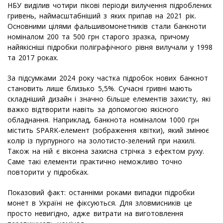
НБУ виділив чотири пікові періоди вилучення підроблених
гривень, наймасштабніший з яких припав на 2021 рік.
Основними цілями фальшивомонетників стали банкноти
номіналом 200 та 500 грн старого зразка, причому
найякісніші підробки поліграфічного рівня вилучали у 1998
та 2017 роках.
За підсумками 2024 року частка підробок нових банкнот
становить лише близько 5,5%. Сучасні гривні мають
складніший дизайн і значно більше елементів захисту, які
важко відтворити навіть за допомогою якісного
обладнання. Наприклад, банкнота номіналом 1000 грн
містить SPARK-елемент (зображення квітки), який змінює
колір із пурпурного на золотисто-зелений при нахилі.
Також на ній є віконна захисна стрічка з ефектом руху.
Саме такі елементи практично неможливо точно
повторити у підробках.
Показовий факт: останніми роками випадки підробки
монет в Україні не фіксуються. Для зловмисників це
просто невигідно, адже витрати на виготовлення