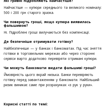
Які гривні підробляють найчастіше?
Найчастіше — купюри середнього та великого номіналу:
500 і 200 грн старого зразка.
Чи повернуть гроші, якщо купюра виявилась
фальшивою?
Ні. Підроблені гроші вилучаються без компенсації.
Де безпечніше отримувати готівку?
Найбезпечніше — у банках і банкоматах. Під час зняття
готівки в торговельних мережах або через сторонні
сервіси варто додатково перевіряти отримані купюри.
Чи можуть банкомати видати фальшиві гроші?
Ймовірність цього вкрай низька. Банки перевіряють
готівку перед завантаженням у банкомати. Найбільший
ризик виникає саме при розрахунках «з рук у руки».
Корисні статті по темі: