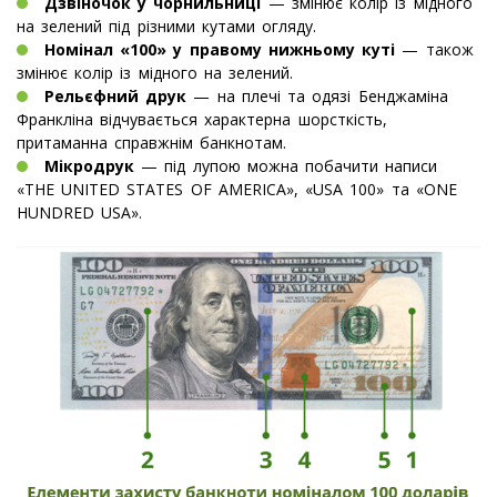
Дзвіночок у чорнильниці
— змінює колір із мідного
на зелений під різними кутами огляду.
Номінал «100» у правому нижньому куті
— також
змінює колір із мідного на зелений.
Рельєфний друк
— на плечі та одязі Бенджаміна
Франкліна відчувається характерна шорсткість,
притаманна справжнім банкнотам.
Мікродрук
— під лупою можна побачити написи
«THE UNITED STATES OF AMERICA», «USA 100» та «ONE
HUNDRED USA».