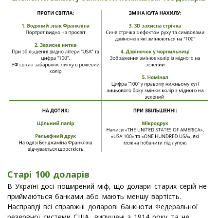
Старі 100 доларів
В Україні досі поширений міф, що долари старих серій не
приймаються банками або мають меншу вартість.
Насправді всі справжні доларові банкноти Федеральної
резервної системи США, випущені з 1914 року та не