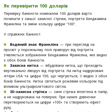
Як перевірити 100 доларів
Перевірку банкноти номіналом 100 доларів варто
починати з синьої захисної стрічки, портрета Бенджаміна
Франкліна та зміни кольору цифри “100”.
У справжніх банкнот:
Водяний знак Франкліна
— при перегляді на
просвіт у порожньому полі праворуч від портрета
з'являється зображення Бенджаміна Франкліна, яке видно
з обох боків банкноти.
Захисна нитка
— вбудована нитка, що проходить
вертикально ліворуч від портрета. На нитці надруковані
літери USA та цифра 100, що чергуються, її видно з обох
боків банкноти. Нитка світиться рожевим кольором під
впливом ультрафіолетового світла.
3D-захисна стрічка
— синя стрічка вплетена в папір,
а не надрукована на поверхні. При нахилі дзвіночки
перетворюються на цифри «100» та створюють ефект
руху.