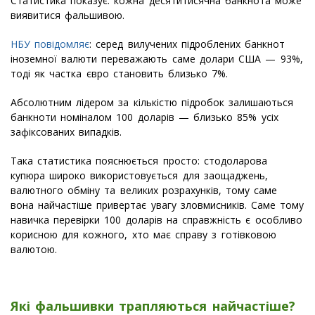
Статистика показує: кожна десятитисячна банкнота може
виявитися фальшивою.
НБУ повідомляє
: серед вилучених підроблених банкнот
іноземної валюти переважають саме долари США — 93%,
тоді як частка євро становить близько 7%.
Абсолютним лідером за кількістю підробок залишаються
банкноти номіналом 100 доларів — близько 85% усіх
зафіксованих випадків.
Така статистика пояснюється просто: стодоларова
купюра широко використовується для заощаджень,
валютного обміну та великих розрахунків, тому саме
вона найчастіше привертає увагу зловмисників. Саме тому
навичка перевірки 100 доларів на справжність є особливо
корисною для кожного, хто має справу з готівковою
валютою.
Які фальшивки трапляються найчастіше?