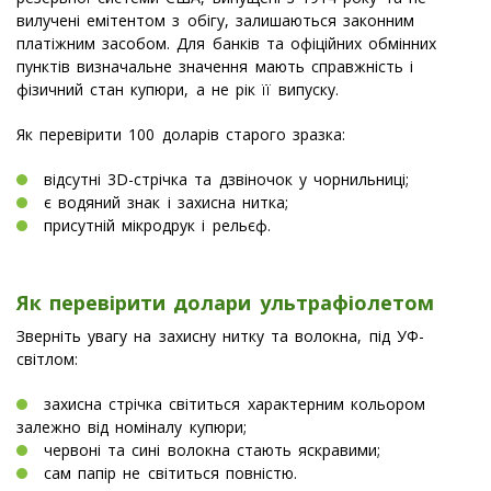
вилучені емітентом з обігу, залишаються законним
платіжним засобом. Для банків та офіційних обмінних
пунктів визначальне значення мають справжність і
фізичний стан купюри, а не рік її випуску.
Як перевірити 100 доларів старого зразка:
відсутні 3D-стрічка та дзвіночок у чорнильниці;
є водяний знак і захисна нитка;
присутній мікродрук і рельєф.
Як перевірити долари ультрафіолетом
Зверніть увагу на захисну нитку та волокна, під УФ-
світлом:
захисна стрічка світиться характерним кольором
залежно від номіналу купюри;
червоні та сині волокна стають яскравими;
сам папір не світиться повністю.