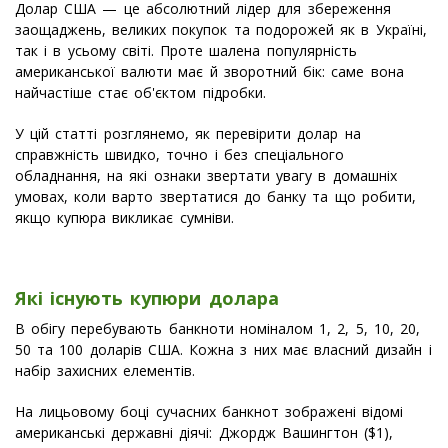
Долар США — це абсолютний лідер для збереження
заощаджень, великих покупок та подорожей як в Україні,
так і в усьому світі. Проте шалена популярність
американської валюти має й зворотний бік: саме вона
найчастіше стає об'єктом підробки.
У цій статті розглянемо, як перевірити долар на
справжність швидко, точно і без спеціального
обладнання, на які ознаки звертати увагу в домашніх
умовах, коли варто звертатися до банку та що робити,
якщо купюра викликає сумніви.
Які існують купюри долара
В обігу перебувають банкноти номіналом 1, 2, 5, 10, 20,
50 та 100 доларів США. Кожна з них має власний дизайн і
набір захисних елементів.
На лицьовому боці сучасних банкнот зображені відомі
американські державні діячі: Джордж Вашингтон ($1),