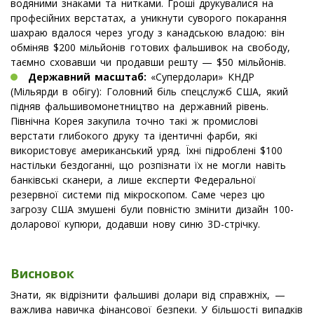
водяними знаками та нитками. Гроші друкувалися на
професійних верстатах, а уникнути суворого покарання
шахраю вдалося через угоду з канадською владою: він
обміняв $200 мільйонів готових фальшивок на свободу,
таємно сховавши чи продавши решту — $50 мільйонів.
Державний масштаб:
«Супердолари» КНДР
(Мільярди в обігу): Головний біль спецслужб США, який
підняв фальшивомонетництво на державний рівень.
Північна Корея закупила точно такі ж промислові
верстати глибокого друку та ідентичні фарби, які
використовує американський уряд. Їхні підроблені $100
настільки бездоганні, що розпізнати їх не могли навіть
банківські сканери, а лише експерти Федеральної
резервної системи під мікроскопом. Саме через цю
загрозу США змушені були повністю змінити дизайн 100-
доларової купюри, додавши нову синю 3D-стрічку.
Висновок
Знати, як відрізнити фальшиві долари від справжніх, —
важлива навичка фінансової безпеки. У більшості випадків