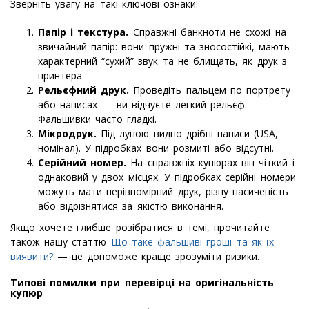
Зверніть увагу на такі ключові ознаки:
Папір і текстура.
Справжні банкноти не схожі на
звичайний папір: вони пружні та зносостійкі, мають
характерний “сухий” звук та не блищать, як друк з
принтера.
Рельєфний друк.
Проведіть пальцем по портрету
або написах — ви відчуєте легкий рельєф.
Фальшивки часто гладкі.
Мікродрук.
Під лупою видно дрібні написи (USA,
номінал). У підробках вони розмиті або відсутні.
Серійний номер.
На справжніх купюрах він чіткий і
однаковий у двох місцях. У підробках серійні номери
можуть мати нерівномірний друк, різну насиченість
або відрізнятися за якістю виконання.
Якщо хочете глибше розібратися в темі, прочитайте
також нашу статтю
Що таке фальшиві гроші та як їх
виявити?
— це допоможе краще зрозуміти ризики.
Типові помилки при перевірці на оригінальність
купюр