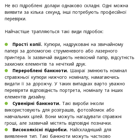
Не всі підроблені долари однаково складні. Одні можна
виявити за кілька секунд, інші потребують професійної
перевірки.
Найчастіше трапляються такі види підробок:
Прості копії.
Купюри, надруковані на звичайному
папері за допомогою струменевого або лазерного
принтера. Їх зазвичай видають неякісний папір, відсутність
захисних елементів та нечіткий друк.
Перероблені банкноти.
Шахраї змінюють номінал
справжньої купюри нижчого номіналу, намагаючись
видати її за дорожчу. У таких випадках варто уважно
перевіряти відповідність портрета, номіналу та інших
елементів дизайну.
Сувенірні банкноти.
Такі вироби інколи
використовують для розіграшів, фотозйомок або
навчальних цілей. Вони можуть нагадувати справжні
гроші, але зазвичай містять відповідні позначки.
Високоякісні підробки.
Найскладніший для
виявлення тип. Такі банкноти можуть частково