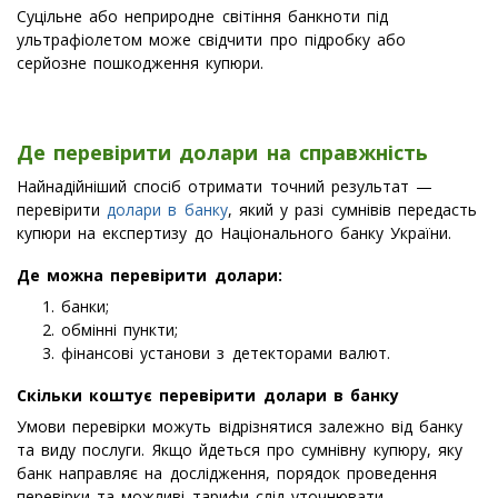
Суцільне або неприродне світіння банкноти під
ультрафіолетом може свідчити про підробку або
серйозне пошкодження купюри.
Де перевірити долари на справжність
Найнадійніший спосіб отримати точний результат —
перевірити
долари в банку
, який у разі сумнівів передасть
купюри на експертизу до Національного банку України.
Де можна перевірити долари:
банки;
обмінні пункти;
фінансові установи з детекторами валют.
Скільки коштує перевірити долари в банку
Умови перевірки можуть відрізнятися залежно від банку
та виду послуги. Якщо йдеться про сумнівну купюру, яку
банк направляє на дослідження, порядок проведення
перевірки та можливі тарифи слід уточнювати