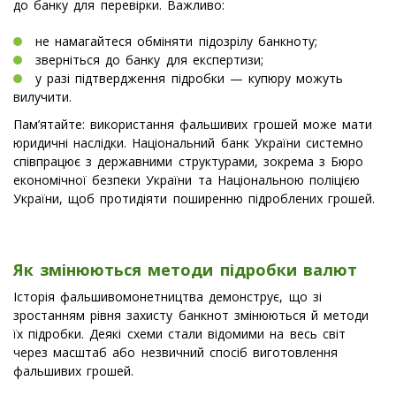
до банку для перевірки. Важливо:
не намагайтеся обміняти підозрілу банкноту;
зверніться до банку для експертизи;
у разі підтвердження підробки — купюру можуть
вилучити.
Пам’ятайте: використання фальшивих грошей може мати
юридичні наслідки. Національний банк України системно
співпрацює з державними структурами, зокрема з Бюро
економічної безпеки України та Національною поліцією
України, щоб протидіяти поширенню підроблених грошей.
Як змінюються методи підробки валют
Історія фальшивомонетництва демонструє, що зі
зростанням рівня захисту банкнот змінюються й методи
їх підробки. Деякі схеми стали відомими на весь світ
через масштаб або незвичний спосіб виготовлення
фальшивих грошей.