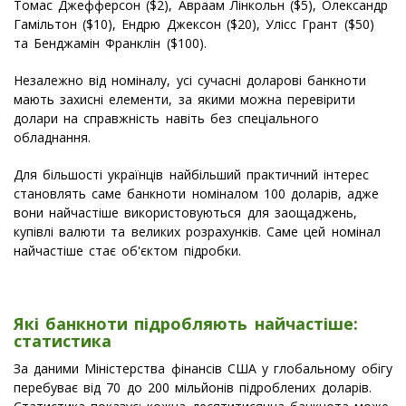
Томас Джефферсон ($2), Авраам Лінкольн ($5), Олександр
Гамільтон ($10), Ендрю Джексон ($20), Улісс Грант ($50)
та Бенджамін Франклін ($100).
Незалежно від номіналу, усі сучасні доларові банкноти
мають захисні елементи, за якими можна перевірити
долари на справжність навіть без спеціального
обладнання.
Для більшості українців найбільший практичний інтерес
становлять саме банкноти номіналом 100 доларів, адже
вони найчастіше використовуються для заощаджень,
купівлі валюти та великих розрахунків. Саме цей номінал
найчастіше стає об'єктом підробки.
Які банкноти підробляють найчастіше:
статистика
За даними Міністерства фінансів США у глобальному обігу
перебуває від 70 до 200 мільйонів підроблених доларів.