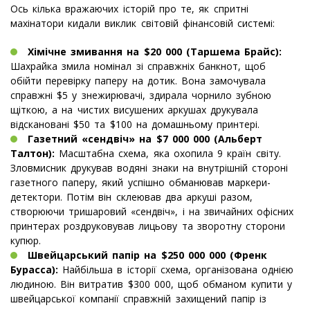
Ось кілька вражаючих історій про те, як спритні
махінатори кидали виклик світовій фінансовій системі:
Хімічне змивання на $20 000 (Таршема Брайс):
Шахрайка змила номінал зі справжніх банкнот, щоб
обійти перевірку паперу на дотик. Вона замочувала
справжні $5 у знежирювачі, здирала чорнило зубною
щіткою, а на чистих висушених аркушах друкувала
відскановані $50 та $100 на домашньому принтері.
Газетний «сендвіч» на $7 000 000 (Альберт
Талтон):
Масштабна схема, яка охопила 9 країн світу.
Зловмисник друкував водяні знаки на внутрішній стороні
газетного паперу, який успішно обманював маркери-
детектори. Потім він склеював два аркуші разом,
створюючи тришаровий «сендвіч», і на звичайних офісних
принтерах роздруковував лицьову та зворотну сторони
купюр.
Швейцарський папір на $250 000 000 (Френк
Бурасса):
Найбільша в історії схема, організована однією
людиною. Він витратив $300 000, щоб обманом купити у
швейцарської компанії справжній захищений папір із