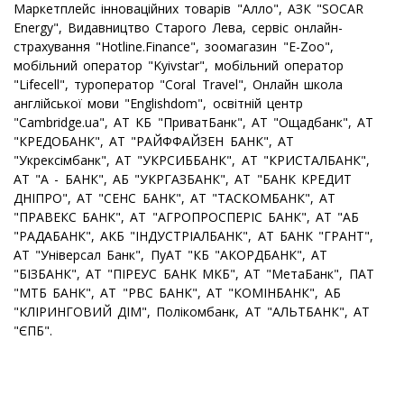
Maркетплейс інноваційних товарів "Алло", АЗК "SOCAR
Energy", Видавництво Старого Лева, сервіс онлайн-
страхування "Hotline.Finance", зоомагазин "E-Zoo",
мобільний оператор "Kyivstar", мобільний оператор
"Lifecell", туроператор "Coral Travel", Онлайн школа
англійської мови "Englishdom", освітній центр
"Cambridge.ua", АТ КБ "ПриватБанк", АТ "Ощадбанк", АТ
"КРЕДОБАНК", АТ "РАЙФФАЙЗЕН БАНК", АТ
"Укрексімбанк", АТ "УКРСИББАНК", АТ "КРИСТАЛБАНК",
АТ "А - БАНК", АБ "УКРГАЗБАНК", АТ "БАНК КРЕДИТ
ДНІПРО", АТ "СЕНС БАНК", АТ "ТАСКОМБАНК", АТ
"ПРАВЕКС БАНК", АТ "АГРОПРОСПЕРІС БАНК", АТ "АБ
"РАДАБАНК", АКБ "ІНДУСТРІАЛБАНК", АТ БАНК "ГРАНТ",
АТ "Універсал Банк", ПуАТ "КБ "АКОРДБАНК", АТ
"БІЗБАНК", АТ "ПІРЕУС БАНК МКБ", АТ "МетаБанк", ПАТ
"МТБ БАНК", АТ "РВС БАНК", АТ "КОМІНБАНК", АБ
"КЛІРИНГОВИЙ ДІМ", Полікомбанк, АТ "АЛЬТБАНК", АТ
"ЄПБ".