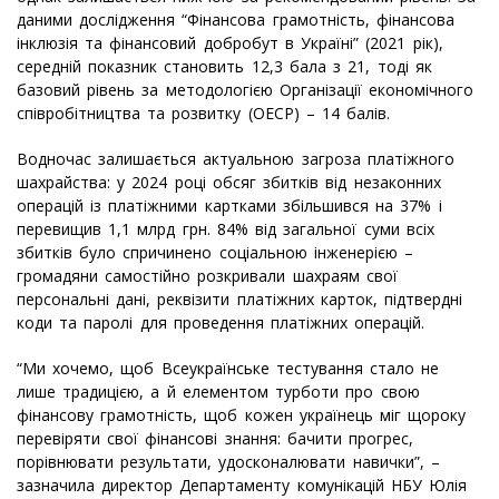
даними дослідження “Фінансова грамотність, фінансова
інклюзія та фінансовий добробут в Україні” (2021 рік),
середній показник становить 12,3 бала з 21, тоді як
базовий рівень за методологією Організації економічного
співробітництва та розвитку (ОЕСР) – 14 балів.
Водночас залишається актуальною загроза платіжного
шахрайства: у 2024 році обсяг збитків від незаконних
операцій із платіжними картками збільшився на 37% і
перевищив 1,1 млрд грн. 84% від загальної суми всіх
збитків було спричинено соціальною інженерією –
громадяни самостійно розкривали шахраям свої
персональні дані, реквізити платіжних карток, підтвердні
коди та паролі для проведення платіжних операцій.
“Ми хочемо, щоб Всеукраїнське тестування стало не
лише традицією, а й елементом турботи про свою
фінансову грамотність, щоб кожен українець міг щороку
перевіряти свої фінансові знання: бачити прогрес,
порівнювати результати, удосконалювати навички”, –
зазначила директор Департаменту комунікацій НБУ Юлія