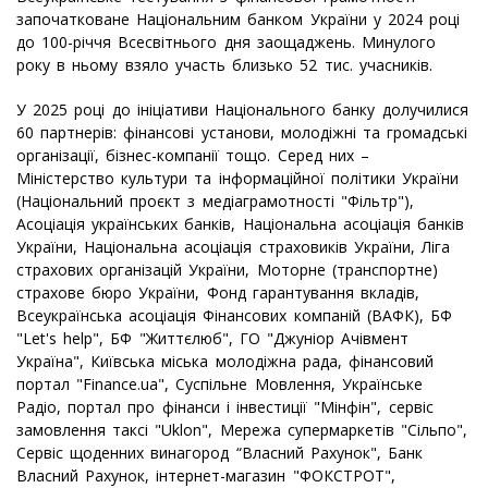
започатковане Національним банком України у 2024 році
до 100-річчя Всесвітнього дня заощаджень. Минулого
року в ньому взяло участь близько 52 тис. учасників.
У 2025 році до ініціативи Національного банку долучилися
60 партнерів: фінансові установи, молодіжні та громадські
організації, бізнес-компанії тощо. Серед них –
Міністерство культури та інформаційної політики України
(Національний проєкт з медіаграмотності "Фільтр"),
Асоціація українських банків, Національна асоціація банків
України, Національна асоціація страховиків України, Ліга
страхових організацій України, Моторне (транспортне)
страхове бюро України, Фонд гарантування вкладів,
Всеукраїнська асоціація Фінансових компаній (ВАФК), БФ
"Let's help", БФ "Життєлюб", ГО "Джуніор Ачівмент
Україна", Київська міська молодіжна рада, фінансовий
портал "Finance.ua", Суспільне Мовлення, Українське
Радіо, портал про фінанси і інвестиції "Мінфін", сервіс
замовлення таксі "Uklon", Мережа супермаркетів "Сільпо",
Сервіс щоденних винагород “Власний Рахунок", Банк
Власний Рахунок, інтернет-магазин "ФОКСТРОТ",