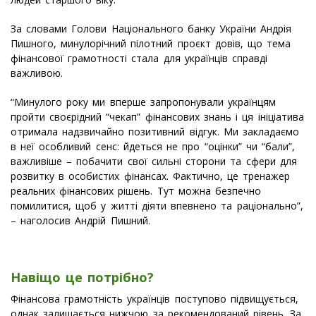
За словами Голови Національного банку України Андрія
Пишного, минулорічний пілотний проєкт довів, що тема
фінансової грамотності стала для українців справді
важливою.
“Минулого року ми вперше запропонували українцям
пройти своєрідний “чекап” фінансових знань і ця ініціатива
отримала надзвичайно позитивний відгук. Ми закладаємо
в неї особливий сенс: йдеться не про “оцінки” чи “бали”,
важливіше – побачити свої сильні сторони та сфери для
розвитку в особистих фінансах. Фактично, це тренажер
реальних фінансових рішень. Тут можна безпечно
помилитися, щоб у житті діяти впевнено та раціонально”,
– наголосив Андрій Пишний.
Навіщо це потрібно?
Фінансова грамотність українців поступово підвищується,
однак залишається нижчою за рекомендований рівень. За