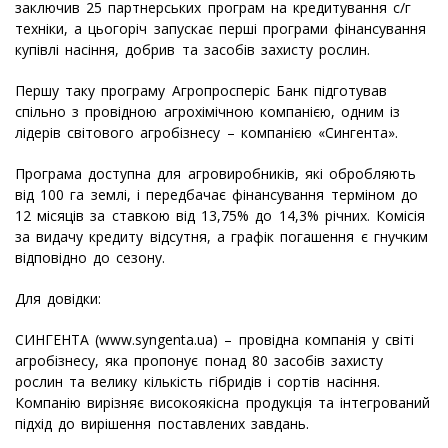
заключив 25 партнерських програм на кредитування с/г
техніки, а цьогоріч запускає перші програми фінансування
купівлі насіння, добрив та засобів захисту рослин.
Першу таку програму Агропросперіс Банк підготував
спільно з провідною агрохімічною компанією, одним із
лідерів світового агробізнесу – компанією «Сингента».
Програма доступна для агровиробників, які обробляють
від 100 га землі, і передбачає фінансування терміном до
12 місяців за ставкою від 13,75% до 14,3% річних. Комісія
за видачу кредиту відсутня, а графік погашення є гнучким
відповідно до сезону.
Для довідки:
СИНГЕНТА (www.syngenta.ua) – провідна компанія у світі
агробізнесу, яка пропонує понад 80 засобів захисту
рослин та велику кількість гібридів і сортів насіння.
Компанію вирізняє високоякісна продукція та інтегрований
підхід до вирішення поставлених завдань.