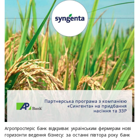
Агропросперіс банк відкриває українським фермерам нові
горизонти ведення бізнесу: за останні півтора року банк