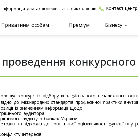
Контакт-центр
Інформація для акціонерів та стейкхолдерів
Приватним особам
Преміум
Бізнесу
проведення конкурсного 
голошує конкурс із відбору кваліфікованого незалежного оцін
овідно до Міжнародних стандартів професійної практики внутрі
озиції із значенням інформації щодо:
трішнього аудитора
рішнього аудиту в банках України;
тодів та підходів до зовнішньої оцінки якості функції внут
онфлікту інтересів