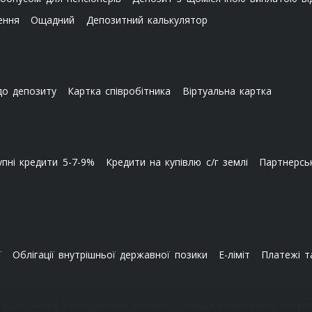
ення
Ощадний
Депозитний калькулятор
до депозиту
Картка співробітника
Віртуальна картка
пні кредити 5-7-9%
Кредити на купівлю с/г землі
Партнерсь
ї
Облігації внутрішньої державної позики
E-ліміт
Платежі т
 осіб
Фонд гарантування вкладів
Оренда комерційної нерухо