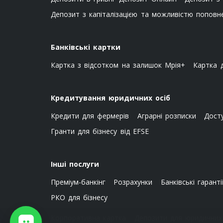
Депозит з капіталізацією та можливістю поповн
Банківські картки
Картка з відсотком на залишок Мрія+
Картка 
Кредитування юридичних осіб
Кредити для фермерів
Аграрні розписки
Досту
Гранти для бізнесу від EFSE
Інші послуги
Преміум-банкінг
Розрахунки
Банківські гаранті
РКО для бізнесу
Корпоративна картка
Депозити для юридичних