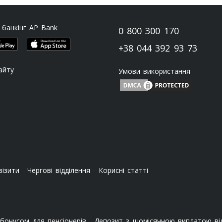
 банкінг AP Bank
0 800 300 170
+38 044 392 93 73
айту
Умови використання
візити
Чергові відділення
Корисні статті
бонусом для пенсіонерів
Депозит з щомісячною виплатою від