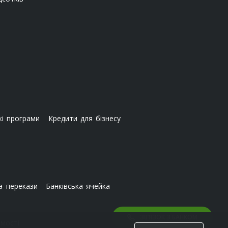
кі програми
Кредити для бізнесу
а перекази
Банківська ячейка
ЗВ’ЯЗОК З БАНКОМ
мості