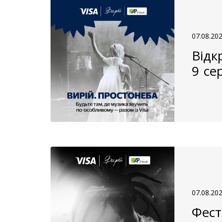
07.08.20
Відк
9 се
07.08.20
Фест