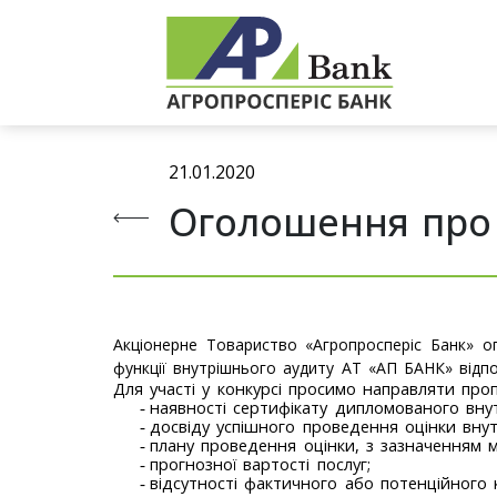
21.01.2020
Оголошення про 
Акціонерне Товариство «Агропросперіс Банк» о
функції внутрішнього аудиту АТ «АП БАНК» відп
Для участі у конкурсі просимо направляти проп
наявності сертифікату дипломованого вну
-
досвіду успішного проведення оцінки внут
-
плану проведення оцінки, з зазначенням ме
-
прогнозної вартості послуг;
-
відсутності фактичного або потенційного к
-