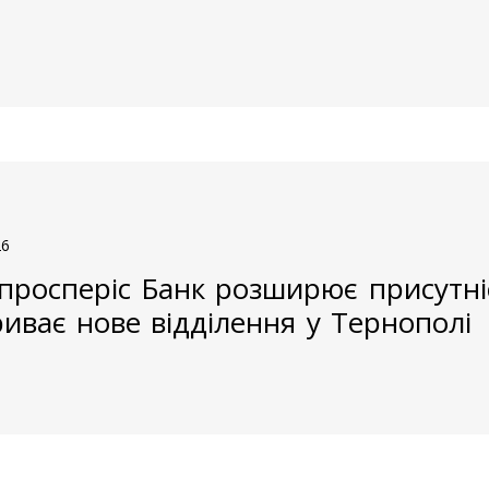
26
просперіс Банк розширює присутніс
риває нове відділення у Тернополі