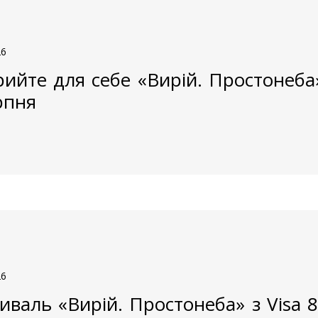
26
рийте для себе «Вирій. Простонеба» 
рпня
26
иваль «Вирій. Простонеба» з Visa 