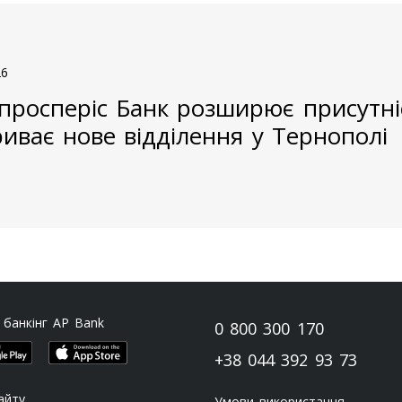
26
просперіс Банк розширює присутніс
риває нове відділення у Тернополі
 банкінг AP Bank
0 800 300 170
+38 044 392 93 73
айту
Умови використання