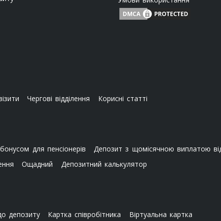
візити
Чергові відділення
Корисні статті
бонусом для пенсіонерів
Депозит з щомісячною виплатою від
ення
Ощадний
Депозитний калькулятор
до депозиту
Картка співробітника
Віртуальна картка