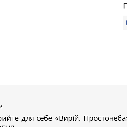
26
рийте для себе «Вирій. Простонеба» 
рпня