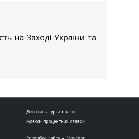
ть на Заході України та
Дізнатись курси валют
Індекси процентних ставок
Розробка сайту – Moveiton