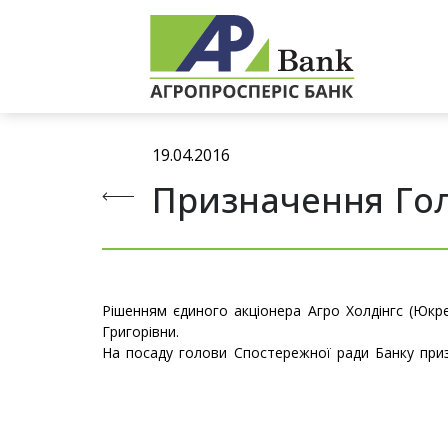
19.04.2016
Призначення Го
Рішенням єдиного акціонера Агро Холдінгс (Юкр
Григорівни.
На посаду голови Спостережної ради Банку приз