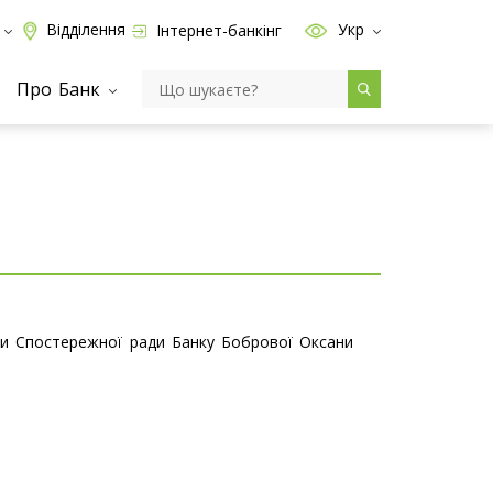
Відділення
Укр
Інтернет-банкінг
Про Банк
ови Спостережної ради Банку Бобрової Оксани