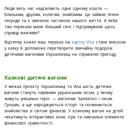
Люди весь час надсилають одне одному кошти —
близьким, друзям, колегам, знайомим. Це займає лічені
секунди та є звичною частиною нашого життя. А якби
такі перекази мали більший сенс і підтримували щось
справді важливе?
Відтепер кожен ваш переказ на
картку Visa
стане внеском
у казку й допоможе перетворити звичайну подорож
дитячими вагонами Укрзалізниці на справжню пригоду.
Казкові дитячі вагони
У межах проєкту Укрзалізниці та Visa шість дитячих
вагонів стануть чарівним українським лісом, у якому
живуть унікальні герої — вагончик Залізятко і песик
Грошик, а ще народжуються історії та починаються
знайомства зі світом фінансів. У кожному вагоні на дітей
чекатимуть інтерактивні зони, ігри та навчальні елементи
фінансової грамотності.