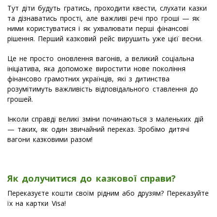
Тут діти будуть гратись, проходити квести, слухати казки
та дізнаватись прості, але важливі речі про гроші — як
ними користуватися і як ухвалювати перші фінансові
рішення. Перший казковий рейс вирушить уже цієї весни.
Це не просто оновлення вагонів, а великий соціальна
ініціатива, яка допоможе виростити нове покоління
фінансово грамотних українців, які з дитинства
розумітимуть важливість відповідального ставлення до
грошей.
Інколи справді великі зміни починаються з маленьких дій
— таких, як один звичайний переказ. Зробімо дитячі
вагони казковими разом!
Як долучитися до казкової справи?
Переказуєте кошти своїм рідним або друзям? Переказуйте
їх на картки Visa!