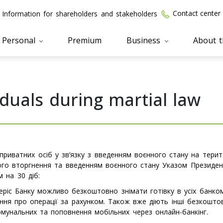
Contact center
Information for shareholders and stakeholders
Personal
Premium
Business
About 
iduals during martial law
риватних осіб у зв’язку з введенням воєнного стану на терито
вого вторгнення та введенням воєнного стану Указом Презид
 на 30 діб:
ріс Банку можливо безкоштовно знімати готівку в усіх банком
ня про операції за рахунком. Також вже діють інші безкоштов
комунальних та поповнення мобільних через онлайн-банкінг.