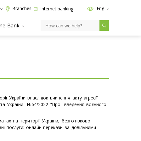
Branches
Eng
Internet banking
the Bank
рії України внаслідок вчинення акту агресії
ента України №64/2022 “Про введення воєнного
атах на території України, безготівково
ні послуги: онлайн-перекази за довільними