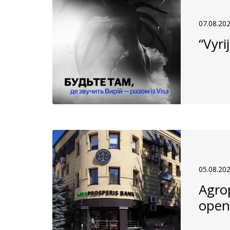
07.08.20
“Vyri
05.08.20
Agro
open