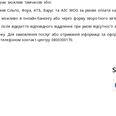
днак можливі тимчасові збої.
инів Сільпо, Фора, АТБ, Варус та АЗС WOG за умови оплати ка
у можливо в онлайн-банкінгу або через форму зворотного зв'яз
ісля відкриття відповідного відділення при умові відсутності 
анку. Для замовлення послуг або отримання інформації за офо
 телефоном контакт-центру 0800300170.
S