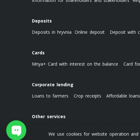
Information for shareholders and stakeholders
Req
Deposits
Deposits in hryvnia
Online deposit
Deposit with c
Cards
Mriya+ Card with interest on the balance
Card fo
Corporate lending
Loans to farmers
Crop receipts
Affordable loan
Other services
Premium banking
Settlements
Bank guarantees
We use cookies for website operation and o