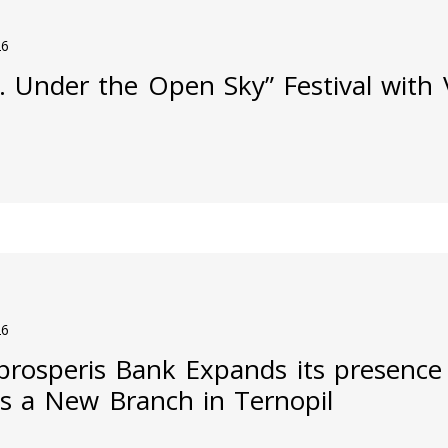
26
j. Under the Open Sky” Festival with
26
prosperis Bank Expands its presence
s a New Branch in Ternopil