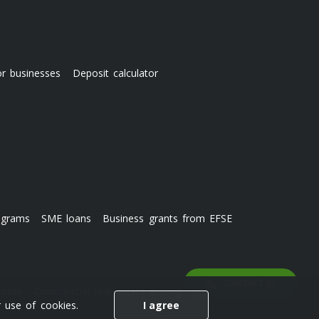
or businesses
Deposit calculator
ograms
SME loans
Business grants from EFSE
CONTACT US
boxes
Commercial real estate leasing
 use of cookies.
I agree