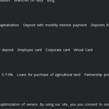
uisites
Branches on duty
Blog
apitalization
Deposit with monthly interest payment
Deposits f
r deposit
Employee card
Corporate card
Virtual Card
s 5-7-9%
Loans for purchase of agricultural land
Partnership pr
Government bonds
E-limit
Payments and transfers
Deposit 
ptimization of service. By using our site, you you consent to our