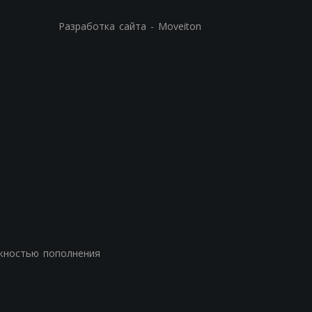
Разработка сайта - Moveiton
жностью пополнения