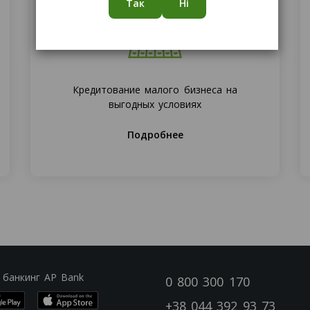
Так
Ні
Кредитование малого бизнеса на
выгодных условиях
Подробнее
 банкинг AP Bank
0 800 300 170
+38 044 392 93 73