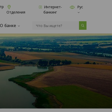
тр
Интернет-
Рус
банкинг
Отделения
О банке