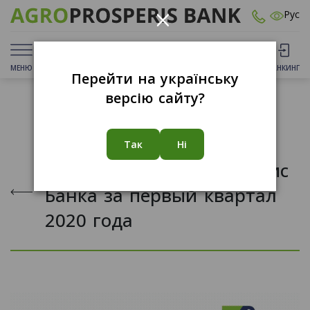
×
Рус
МЕНЮ
ДЕПОЗИТЫ
КАРТЫ
ОТДЕЛЕНИЯ
БАНКИНГ
Перейти на українську
версію сайту?
04.05.2020
Так
Ні
Результаты Агропросперис
Банка за первый квартал
2020 года