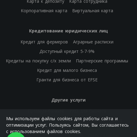
Карта к депозиту
Карта сотрудника
Корпоративная карта
Виртуальная карта
Кредитование юридических лиц
Кредит для фермеров
Аграрные расписки
Доступный кредит 5-7-9%
Кредиты на покупку с/х земли
Партнерские программы
Кредит для малого бизнеса
Гранти для бизнеса от EFSE
Другие услуги
Премиум-банкинг
РКО для бизнеса
Мы используем файлы cookies для работы сайта и
РКО физических лиц
Банковские гарантии
ОВГЗ
оптимизации услуг. Пользуясь сайтом, Вы соглашаетесь
Е-лимит
Платежи и переводы
Банковская ячейка
с использованием файлов cookies.
СВЯЗЬ С БАНКОМ