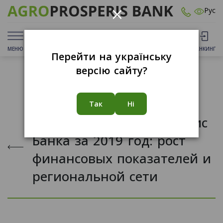
×
Рус
МЕНЮ
ДЕПОЗИТЫ
КАРТЫ
ОТДЕЛЕНИЯ
БАНКИНГ
Перейти на українську
версію сайту?
31.03.2020
Так
Ні
Результаты Агропросперис
Банка за 2019 год: рост
финансовых показателей и
региональной сети