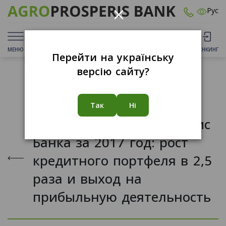
×
Рус
МЕНЮ
ДЕПОЗИТЫ
КАРТЫ
ОТДЕЛЕНИЯ
БАНКИНГ
Перейти на українську
версію сайту?
27.03.2018
Так
Ні
Результаты Агропросперис
Банка за 2017 год: рост
кредитного портфеля в 2,5
раза и выход на
прибыльную деятельность