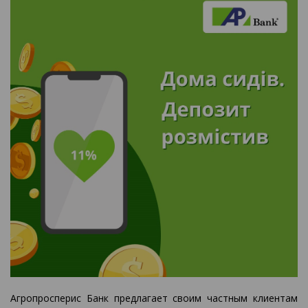
Агропросперис Банк предлагает своим частным клиентам