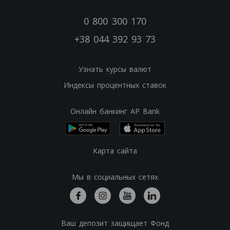
0 800 300 170
+38 044 392 93 73
Узнать курсы валют
Индексы процентных ставок
Онлайн банкинг AP Bank
Карта сайта
Мы в социальных сетях
Ваш депозит защищает Фонд