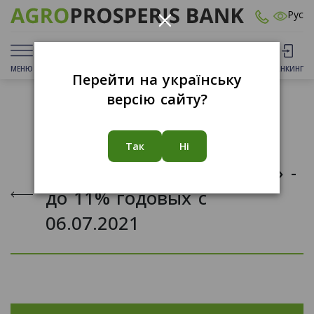
×
Рус
МЕНЮ
ДЕПОЗИТЫ
КАРТЫ
ОТДЕЛЕНИЯ
БАНКИНГ
Перейти на українську
версію сайту?
06.07.2021
Так
Ні
Новый депозит «Онлайн» -
до 11% годовых с
06.07.2021