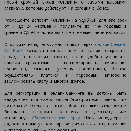
новый срочный вклад «Онлайн» с самыми высокими
ставками, которые действуют на сегодня в банке.
Размещайте депозит «Онлайн» на удобный для вас срок
от 1 до 24 месяцев и получайте до 11% годовых в
гривне и 2,25% в долларах США с ежемесячной выплатой.
Оформить вклад возможно только через
онлайн-банкинг
AP Bank
, который позволит вам не только открывать
вклады в несколько кликов, но и удобно управлять
вашими средствами – контролировать начисление
процентов, изменять условия пролонгации, быстро
осуществлять платежи и переводы, мгновенно
заблокировать карту и многое другое.
Для регистрации в онлайн-банкинге вы должны быть
владельцем платежной карты Агропросперис Банка. Еще
нет карты? Тогда посетите любое из наших отделений и
бесплатно оформите карточку к депозиту или
мгновенную
Сберегательную карту
. Наши менеджеры с
радостью помогут вам зарегистрироваться в приложении
и подскажут, как им пользоваться.