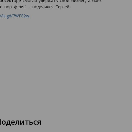
росекторе смогли удержать свой бизнес, а банк
о портфеля" – поделился Сергей.
://is.gd/7WF82w
Поделиться