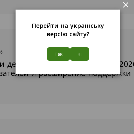
×
Перейти на українську
версію сайту?
26
Так
Ні
и деятельности за I полугодие 202
зателей и расширение поддержки 