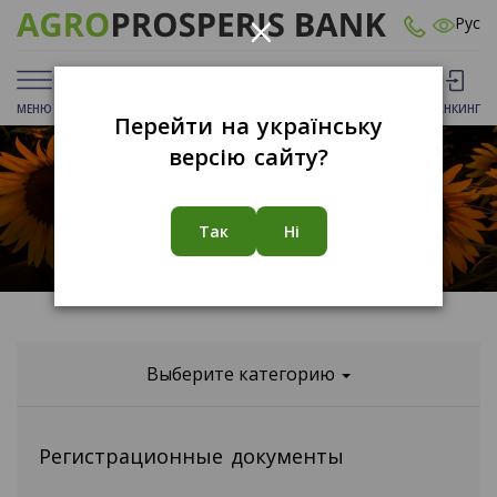
×
Рус
МЕНЮ
ДЕПОЗИТЫ
КАРТЫ
ОТДЕЛЕНИЯ
БАНКИНГ
Перейти на українську
версію сайту?
Рейтинги
Так
Ні
Выберите категорию
Регистрационные документы