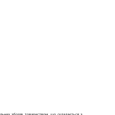
альних зборів товариством, що складається з