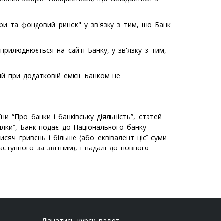
пери та фондовий ринок" у зв'язку з тим, що Банк
рилюднюється на сайті Банку, у зв'язку з тим,
й при додатковій емісії Банком не
ни “Про банки і банківську діяльність”, статей
пілкиˮ, Банк подає до Національного банку
исяч гривень і більше (або еквівалент цієї суми
ступного за звітним), і надалі до повного
Дізнатись курси валют