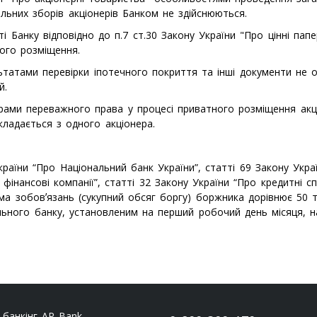
льних зборів акціонерів Банком не здійснюються.
і Банку відповідно до п.7 ст.30 Закону України "Про цінні па
ного розміщення.
татами перевірки іпотечного покриття та інші документи не оп
й.
рами переважного права у процесі приватного розміщення акці
кладається з одного акціонера.
країни “Про Національний банк України”, статті 69 Закону Украї
 фінансові компанії”, статті 32 Закону України “Про кредитні с
ума зобовʼязань (сукупний обсяг боргу) боржника дорівнює 50 т
льного банку, установленим на перший робочий день місяця, на
 банкінг AP Bank