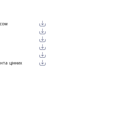
исом
нта цінних