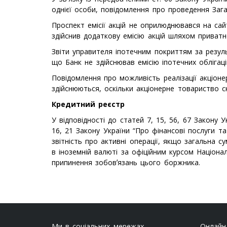
однієї особи, повідомлення про проведення Зага
Проспект емісії акцій не оприлюднювався на сайт
здійснив додаткову емісію акцій шляхом приват
Звіти управителя іпотечним покриттям за резуль
що Банк не здійснював емісію іпотечних облігаці
Повідомлення про можливість реалізації акціоне
здійснюються, оскільки акціонерне товариство с
Кредитний реєстр
У відповідності до статей 7, 15, 56, 67 Закону У
16, 21 Закону України “Про фінансові послуги та
звітність про активні операції, якщо загальна с
в іноземній валюті за офіційним курсом Націона
припинення зобовʼязань цього боржника.
Ми в соціальних мережах
Онлайн