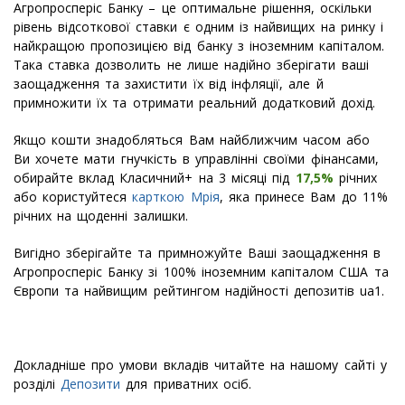
Агропросперіс Банку – це оптимальне рішення, оскільки
рівень відсоткової ставки є одним із найвищих на ринку і
найкращою пропозицією від банку з іноземним капіталом.
Така ставка дозволить не лише надійно зберігати ваші
заощадження та захистити їх від інфляції, але й
примножити їх та отримати реальний додатковий дохід.
Якщо кошти знадобляться Вам найближчим часом або
Ви хочете мати гнучкість в управлінні своїми фінансами,
обирайте вклад Класичний+ на 3 місяці під
17,5%
річних
або користуйтеся
карткою Мрія
, яка принесе Вам до 11%
річних на щоденні залишки.
Вигідно зберігайте та примножуйте Ваші заощадження в
Агропросперіс Банку зі 100% іноземним капіталом США та
Європи та найвищим рейтингом надійності депозитів ua1.
Докладніше про умови вкладів читайте на нашому сайті у
розділі
Депозити
для приватних осіб.