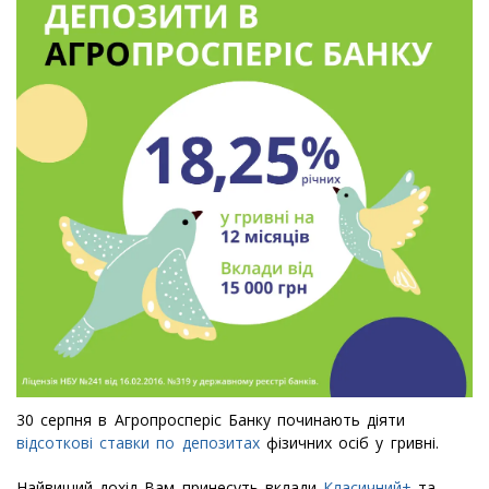
30 серпня в Агропросперіс Банку починають діяти
відсоткові ставки по депозитах
фізичних осіб у гривні.
Найвищий дохід Вам принесуть вклади
Класичний+
та