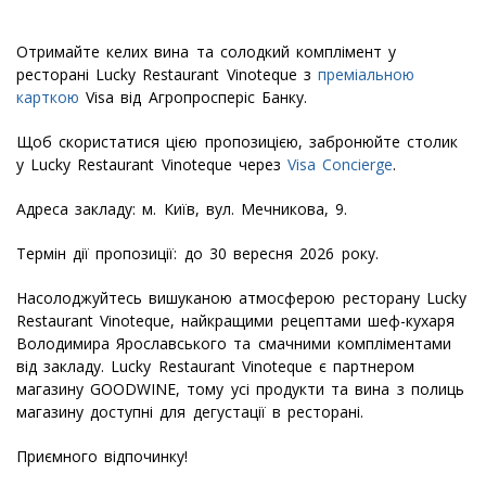
Отримайте келих вина та солодкий комплімент у
ресторані Lucky Restaurant Vinoteque з
преміальною
карткою
Visa від Агропросперіс Банку.
Щоб скористатися цією пропозицією, забронюйте столик
у Lucky Restaurant Vinoteque через
Visa Concierge
.
Адреса закладу: м. Київ, вул. Мечникова, 9.
Термін дії пропозиції: до 30 вересня 2026 року.
Насолоджуйтесь вишуканою атмосферою ресторану Lucky
Restaurant Vinoteque, найкращими рецептами шеф-кухаря
Володимира Ярославського та смачними компліментами
від закладу. Lucky Restaurant Vinoteque є партнером
магазину GOODWINE, тому усі продукти та вина з полиць
магазину доступні для дегустації в ресторані.
Приємного відпочинку!