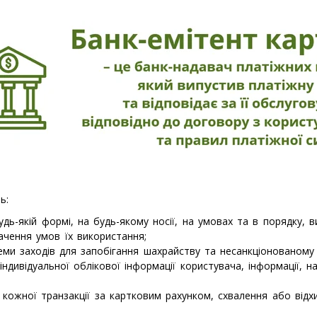
ь:
дь-якій формі, на будь-якому носії, на умовах та в порядку, 
ачення умов їх використання;
ми заходів для запобігання шахрайству та несанкціонованому
ндивідуальної облікової інформації користувача, інформації, н
кожної транзакції за картковим рахунком, схвалення або відх