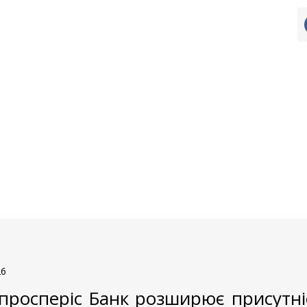
26
просперіс Банк розширює присутніс