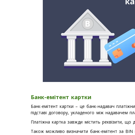
Банк-емітент картки
Банк-емітент картки – це банк-надавач платіжних
підставі договору, укладеного між надавачем пл
Платіжна картка завжди містить реквізити, що д
Також можливо визначити банк-емітент за BIN к