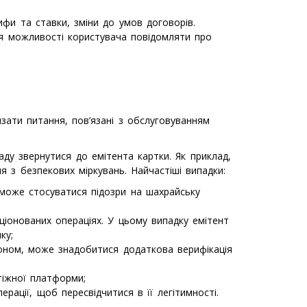
фи та ставки, зміни до умов договорів.
ня можливості користувача повідомляти про
зати питання, пов’язані з обслуговуванням
ду звернутися до емітента картки. Як приклад,
 з безпекових міркувань. Найчастіші випадки:
може стосуватися підозри на шахрайську
ціонованих операціях. У цьому випадку емітент
ку;
доном, може знадобитися додаткова верифікація
тіжної платформи;
ації, щоб пересвідчитися в її легітимності.