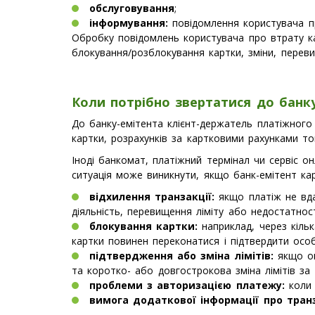
обслуговування
;
інформування:
повідомлення користувача пр
Обробку повідомлень користувача про втрату ка
блокування/розблокування картки, зміни, переви
Коли потрібно звертатися до банк
До банку-емітента клієнт-держатель платіжного
картки, розрахунків за картковими рахунками т
Іноді банкомат, платіжний термінал чи сервіс 
ситуація може виникнути, якщо банк-емітент кар
відхилення транзакції:
якщо платіж не вда
діяльність, перевищення ліміту або недостатност
блокування картки:
наприклад, через кільк
картки повинен переконатися і підтвердити осо
підтвердження або зміна лімітів:
якщо оп
та коротко- або довгострокова зміна лімітів за 
проблеми з авторизацією платежу:
коли 
вимога додаткової інформації про тран