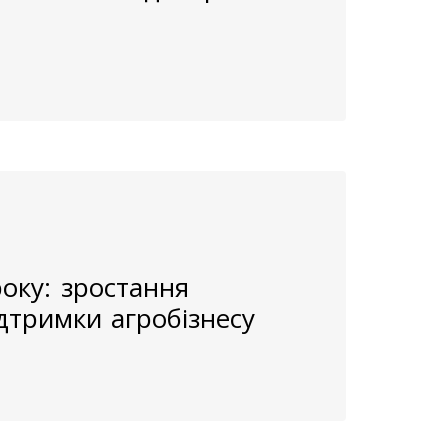
року: зростання
дтримки агробізнесу