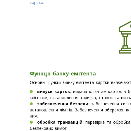
картка
.
Функції банку-емітента
Основні функції банку-емітента картки включают
випуск карток:
видача клієнтам карток в бу
клієнтом, встановлення тарифів, ставок та визн
забезпечення безпеки:
забезпечення систе
встановлення лімітів. Забезпечення збереження і
ним;
обробка транзакцій:
перевірка та обробка 
безпекових вимог;