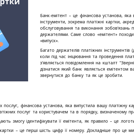
Банк-емітент – це фінансова установа, яка в
інструменти, зокрема платіжні картки, акред
обслуговування та виконання зобов’язань 
держателями. Саме слово «емітент» походит
«випуск».
Багато держателів платіжних інструментів (
коли під час ініціювання та проведення пл
з’являється повідомлення на кшталт "Зверні
дізнатися який банк являється емітентом в
звернутися до банку та як це зробити.
 послуг, фінансова установа, яка випустила вашу платіжну кар
атіжних послуг та користувачем та в порядку, визначеному пр
ають змогу ідентифікувати її емітента, як правило – це логоти
артки – це перші шість цифр її номеру. Докладніше про це ми