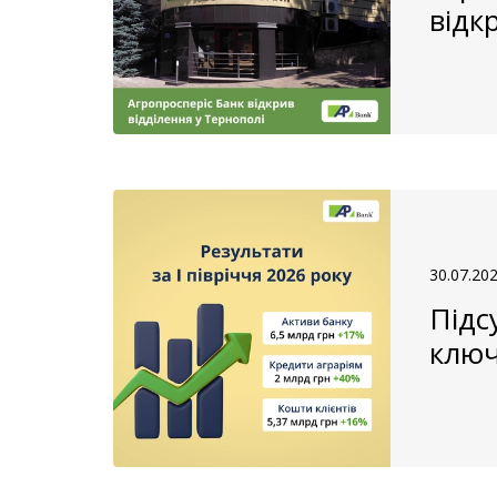
відк
30.07.20
Підс
ключ