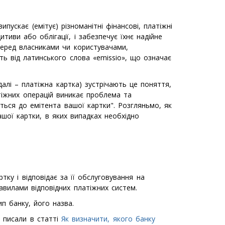
ипускає (емітує) різноманітні фінансові, платіжні
итиви або облігації, і забезпечує їхнє надійне
перед власниками чи користувачами,
ь від латинського слова «emissio», що означає
далі – платіжна картка) зустрічають це поняття,
атіжних операцій виникає проблема та
ться до емітента вашої картки". Розгляньмо, як
ашої картки, в яких випадках необхідно
тку і відповідає за її обслуговування на
авилами відповідних платіжних систем.
п банку, його назва.
 писали в статті
Як визначити, якого банку