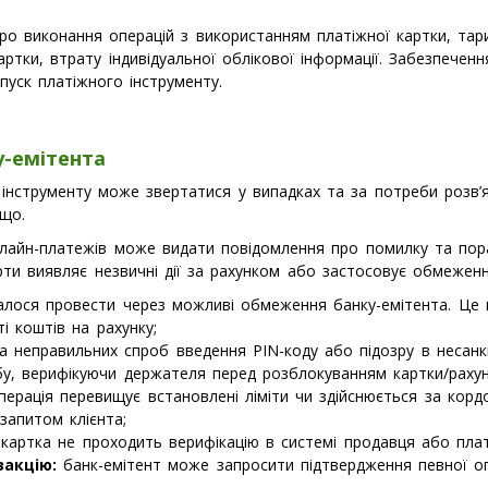
о виконання операцій з використанням платіжної картки, тари
ртки, втрату індивідуальної облікової інформації. Забезпечен
пуск платіжного інструменту.
у-емітента
 інструменту може звертатися у випадках та за потреби розв’я
ощо.
онлайн-платежів може видати повідомлення про помилку та пора
ти виявляє незвичні дії за рахунком або застосовує обмеження
лося провести через можливі обмеження банку-емітента. Це 
і коштів на рахунку;
а неправильних спроб введення PIN-коду або підозру в несанк
бу, верифікуючи держателя перед розблокуванням картки/рахун
ерація перевищує встановлені ліміти чи здійснюється за кор
запитом клієнта;
картка не проходить верифікацію в системі продавця або пла
закцію:
банк-емітент може запросити підтвердження певної опер