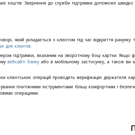
аших коштів. Звернення до служби підтримки допоможе швидко
ворі, який укладається з клієнтом під час відкриття рахунку 
ія для клієнтів
.
ом підтримки, вказаним на зворотному боці картки. Якщо фіз
ному
вебсайті банку
або в мобільному застосунку, а також ви 
ки клієнтських операцій проводить верифікацію держателя карт
тування платіжними інструментами більш комфортним і безпеч
овими операціями.