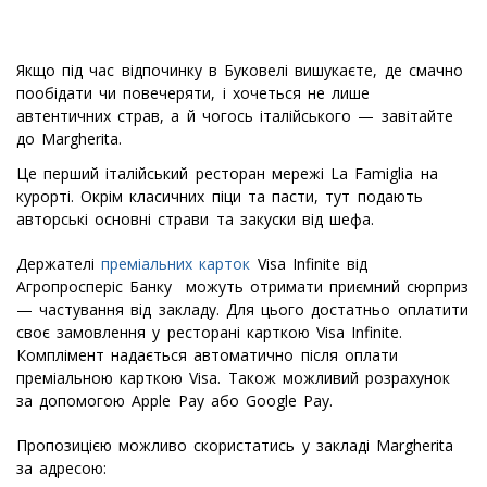
Якщо під час відпочинку в Буковелі вишукаєте, де смачно
пообідати чи повечеряти, і хочеться не лише
автентичних страв, а й чогось італійського — завітайте
до Margherita.
Це перший італійський ресторан мережі La Famiglia на
курорті. Окрім класичних піци та пасти, тут подають
авторські основні страви та закуски від шефа.
Держателі
преміальних карток
Visa Infinite від
Агропросперіс Банку можуть отримати приємний сюрприз
— частування від закладу. Для цього достатньо оплатити
своє замовлення у ресторані карткою Visa Infinite.
Комплімент надається автоматично після оплати
преміальною карткою Visa. Також можливий розрахунок
за допомогою Apple Pay або Google Pay.
Пропозицією можливо скористатись у закладі Margherita
за адресою: