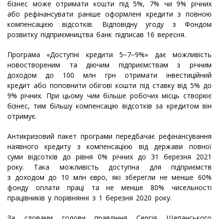
бізнес може отримати кошти під 5%, 7% чи 9% річних
або рефінансувати раніше оформлені кредити з повною
компенсацією відсотків. Відповідну угоду з Фондом
розвитку підприємництва банк підписав 16 вересня.
Програма «Доступні кредити 5−7−9%» дає можливість
новоствореним та діючим підприємствам з річним
доходом до 100 млн грн отримати інвестиційний
кредит або поповнити обігові кошти під ставку від 5% до
9% річних. При цьому чим більше робочих місць створює
бізнес, тим більшу компенсацію відсотків за кредитом він
отримує.
Антикризовий пакет програми передбачає рефінансування
наявного кредиту з компенсацією від держави повної
суми відсотків до рівня 0% річних до 31 березня 2021
року. Така можливість доступна для підприємств
з доходом до 10 млн євро, які зберегли не менше 60%
фонду оплати праці та не менше 80% чисельності
працівників у порівнянні з 1 березня 2020 року.
За словами голови правління Сергія Щепанського