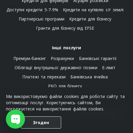
Кредити для фермерів
Аграрні розписки
Доступні кредити 5-7-9%
Кредити на купівлю с/г землі
Партнерські програми
Кредити для бізнесу
Гранти для бізнесу від EFSE
Інші послуги
Преміум-банкінг
Розрахунки
Банківські гарантії
Облігації внутрішньої державної позики
E-ліміт
Платежі та перекази
Банківська ячейка
РКО для бізнесу
Ми використовуємо файли cookies для роботи сайту та
Корпоративна картка
Депозити для юридичних осіб
оптимізації послуг. Користуючись сайтом, Ви
Фонд гарантування вкладів
погоджуєтеся на використання файлів cookies.
ЗВ’ЯЗОК З БАНКОМ
Оренда комерційної нерухомості
Згоден