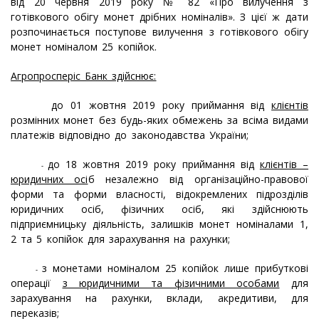
від 20 червня 2019 року № 82 «Про вилучення з
готівкового обігу монет дрібних номіналів». З цієї ж дати
розпочинається поступове вилучення з готівкового обігу
монет номіналом 25 копійок.
Агропросперіс Банк здійснює:
до 01 жовтня 2019 року приймання від
клієнтів
розмінних монет без будь-яких обмежень за всіма видами
платежів відповідно до законодавства України;
до 18 жовтня 2019 року приймання від
клієнтів –
-
юридичних осі
б незалежно від організаційно-правової
форми та форми власності, відокремлених підрозділів
юридичних осіб, фізичних осіб, які здійснюють
підприємницьку діяльність, залишків монет номіналами 1,
2 та 5 копійок для зарахування на рахунки;
з монетами номіналом 25 копійок лише прибуткові
-
операції
з юридичними та фізичними особами
для
зарахування на рахунки, вклади, акредитиви, для
переказів;