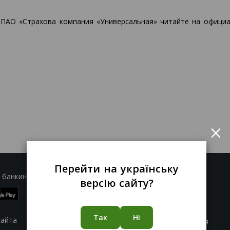
ПАО «Страхова компания «Универсальная» читайте на официа
×
Перейти на українську
 банкинг AP Bank
0 800 300 170
версію сайту?
+38 044 392 93 73
Так
Ні
сайта
Условия использования