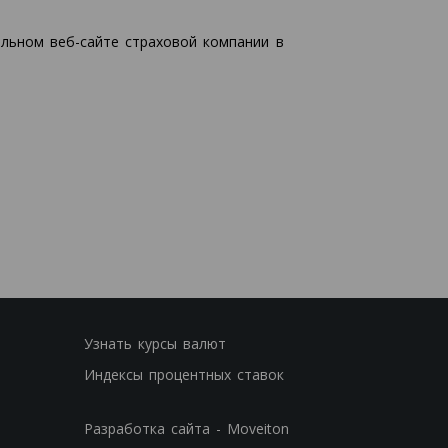
льном веб-сайте страховой компании в
Узнать курсы валют
Индексы процентных ставок
Разработка сайта - Moveiton