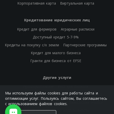
Корпоративная карта
Виртуальная карта
Кредитование юридических лиц
Кредит для фермеров
Аграрные расписки
Доступный кредит 5-7-9%
Кредиты на покупку с/х земли
Партнерские программы
Кредит для малого бизнеса
Гранти для бизнеса от EFSE
Другие услуги
Премиум-банкинг
РКО для бизнеса
Мы используем файлы cookies для работы сайта и
РКО физических лиц
Банковские гарантии
ОВГЗ
оптимизации услуг. Пользуясь сайтом, Вы соглашаетесь
Е-лимит
Платежи и переводы
Банковская ячейка
с использованием файлов cookies.
Аренда коммерческой недвижимости