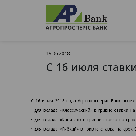
19.06.2018
С 16 июля ставк
С 16 июля 2018 года Агропросперис Банк пониж
• для вклада «Классический» в гривне ставка н
• для вклада «Капитал» в гривне ставка на сро
• для вклада «Гибкий» в гривне ставка на срок