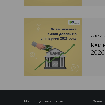
27.07.20
Как 
2026
Мы в социальных сетях
Онлайн