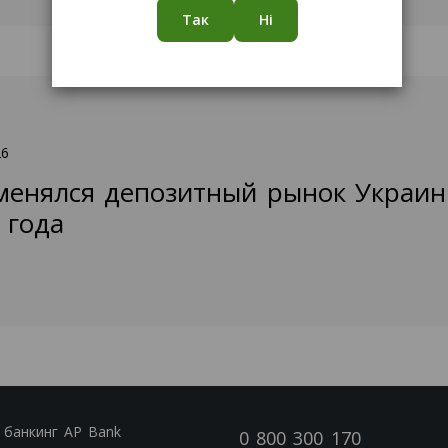
Так
Ні
26
менялся депозитный рынок Украин
 года
 банкинг AP Bank
0 800 300 170