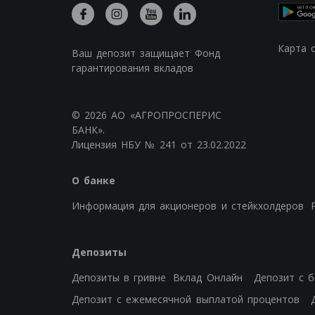
Карта 
Ваш депозит защищает Фонд
гарантирования вкладов
© 2026 АО «АГРОПРОСПЕРИС
БАНК».
Лицензия НБУ № 241 от 23.02.2022
О банке
Информация для акционеров и стейкхолдеров
Депозиты
Депозиты в гривне
Вклад Онлайн
Депозит с 
Депозит с ежемесячной выплатой процентов