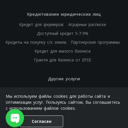
Кредитование юридических лиц
Кредит для фермеров
Аграрные расписки
Доступный кредит 5-7-9%
Кредиты на покупку с/х земли
Партнерские программы
Кредит для малого бизнеса
Гранти для бизнеса от EFSE
Другие услуги
Премиум-банкинг
РКО для бизнеса
Мы используем файлы cookies для работы сайта и
РКО физических лиц
Банковские гарантии
ОВГЗ
оптимизации услуг. Пользуясь сайтом, Вы соглашаетесь
Е-лимит
Платежи и переводы
Банковская ячейка
с использованием файлов cookies.
Аренда коммерческой недвижимости
Согласен