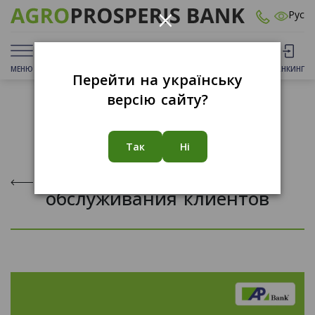
×
Рус
МЕНЮ
ДЕПОЗИТЫ
КАРТЫ
ОТДЕЛЕНИЯ
БАНКИНГ
Перейти на українську
версію сайту?
14.11.2022
Так
Ні
Новый график
обслуживания клиентов