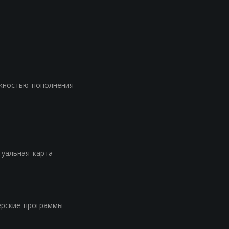
жностью пополнения
туальная карта
ерские программы