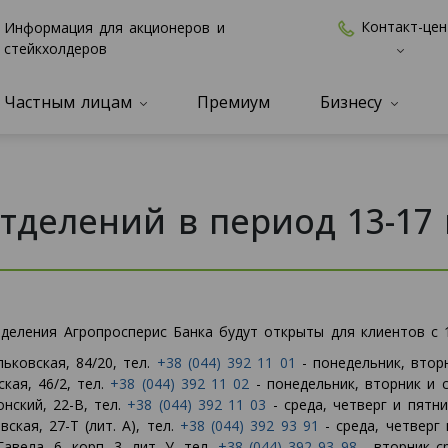
Контакт-цен
Информация для акционеров и
стейкхолдеров
Частным лицам
Премиум
Бизнесу
тделений в период 13-17
деления Агропросперис Банка будут открыты для клиентов с 1
льковская, 84/20, тел.
+38 (044) 392 11 01
- понедельник, вторн
кая, 46/2, тел.
+38 (044) 392 11 02
- понедельник, вторник и с
онский, 22-В, тел.
+38 (044) 392 11 03
- среда, четверг и пятни
ская, 27-Т (лит. А), тел.
+38 (044) 392 93 91
- среда, четверг 
авела, 6, корп. 3, лит. У, тел.
+38 (044) 392 93 98
- вторник ср