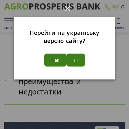
×
Рус
МЕНЮ
ДЕПОЗИТЫ
КАРТЫ
ОТДЕЛЕНИЯ
БАНКИНГ
Перейти на українську
версію сайту?
23.08.2023
Так
Ні
Долгосрочные депозиты:
преимущества и
недостатки