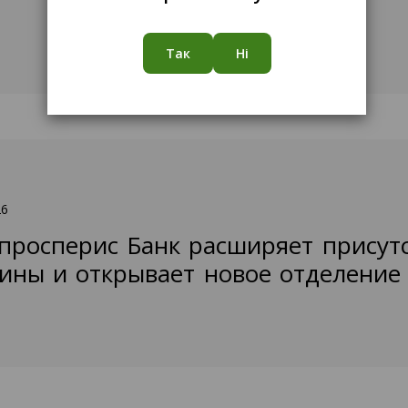
Так
Ні
26
просперис Банк расширяет присут
ины и открывает новое отделение