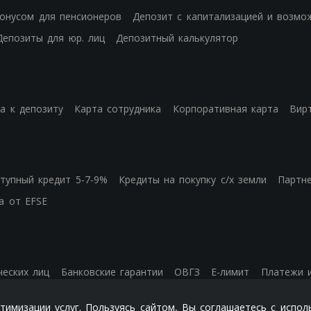
бонусом для пенсионеров
Депозит с капитализацией и возмо
Депозиты для юр. лиц
Депозитный калькулятор
а к депозиту
Карта сотрудника
Корпоративная карта
Вир
тупный кредит 5-7-9%
Кредиты на покупку с/х земли
Партн
а от EFSE
еских лиц
Банковские гарантии
ОВГЗ
Е-лимит
Платежи 
имизации услуг. Пользуясь сайтом, Вы соглашаетесь с испол