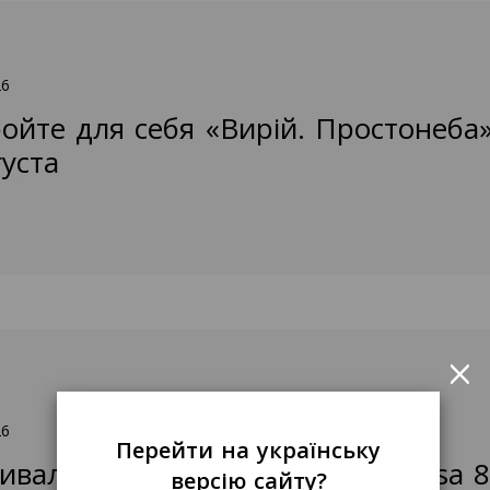
26
ойте для себя «Вирій. Простонеба» в
густа
×
26
Перейти на українську
иваль «Вирій. Простонеба» с Visa 8
версію сайту?