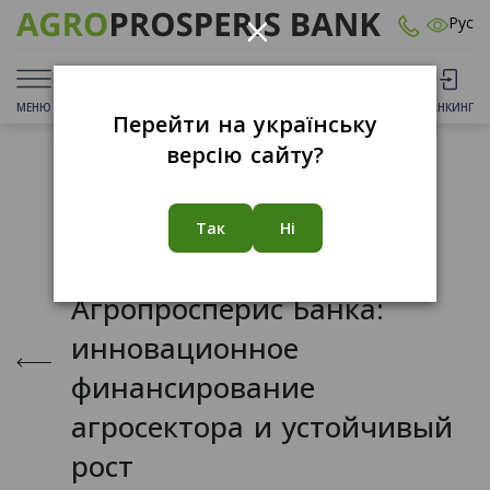
×
Рус
МЕНЮ
ДЕПОЗИТЫ
КАРТЫ
ОТДЕЛЕНИЯ
БАНКИНГ
Перейти на українську
версію сайту?
16.07.2020
Так
Ні
5 лет работы
Агропросперис Банка:
инновационное
финансирование
агросектора и устойчивый
рост