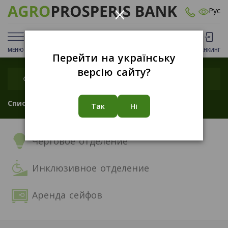
×
Рус
МЕНЮ
ДЕПОЗИТЫ
КАРТЫ
ОТДЕЛЕНИЯ
БАНКИНГ
Перейти на українську
версію сайту?
Список
Карта
Так
Ні
Черговое отделение
Инклюзивное отделение
Аренда сейфов