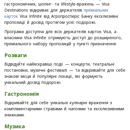
гастрономічних, шопінг- та lifestyle-вражень — Visa
Destinations відкриває для держателів
преміальних
карток
Visa Infinite від Агропросперіс Банку ексклюзивні
пропозиції й досвід протягом усієї подорожі.
Програма доступна для всіх держателів карток Visa, а
власники Visa Infinite отримують доступ до розширеного,
преміального набору пропозицій у пункті призначення.
Розваги
Відвідуйте найяскравіші події — концерти, театральні
постановки, музичні фестивалі — та відкривайте для себе
знакові місця й популярні локації, які формують
унікальний досвід подорожі.
Гастрономія
Відкривайте для себе унікальні кулінарні враження з
компліментарними стравами й напоями та ексклюзивними
знижками.
Музика