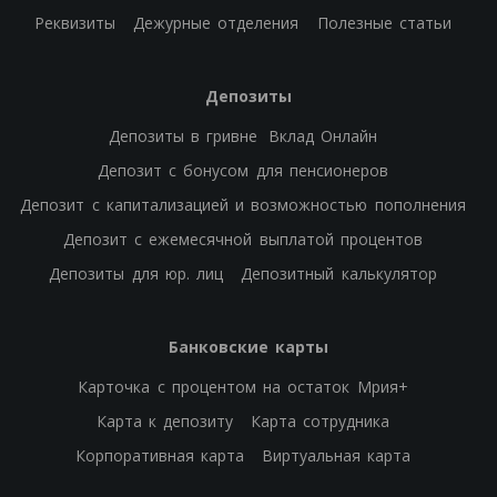
Реквизиты
Дежурные отделения
Полезные статьи
Депозиты
Депозиты в гривне
Вклад Онлайн
Депозит с бонусом для пенсионеров
Депозит с капитализацией и возможностью пополнения
Депозит с ежемесячной выплатой процентов
Депозиты для юр. лиц
Депозитный калькулятор
Банковские карты
Карточка с процентом на остаток Мрия+
Карта к депозиту
Карта сотрудника
Корпоративная карта
Виртуальная карта