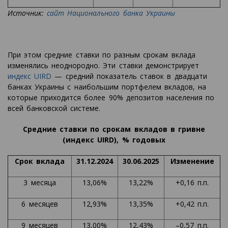
Источник:
сайт Национального банка Украины
При этом средние ставки по разным срокам вклада
изменялись неоднородно. Эти ставки демонстрирует
индекс UIRD
— средний показатель ставок в двадцати
банках Украины с наибольшим портфелем вкладов, на
которые приходится более 90% депозитов населения по
всей банковской системе.
Средние ставки по срокам вкладов в гривне
(индекс UIRD), % годовых
Срок вклада
31.12.2024
30.06.2025
Изменение
3 месяца
13,06%
13,22%
+0,16 п.п.
6 месяцев
12,93%
13,35%
+0,42 п.п.
9 месяцев
13,00%
12,43%
–0,57 п.п.