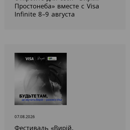
Простонеба» вместе с Visa
Infinite 8–9 августа
07.08.2026
Фестиваль «Вирій.