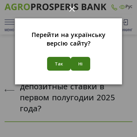
×
Рус
МЕНЮ
ДЕПОЗИТЫ
КАРТЫ
ОТДЕЛЕНИЯ
БАНКИНГ
Перейти на українську
версію сайту?
25.08.2025
Так
Ні
Как изменялись
депозитные ставки в
первом полугодии 2025
года?