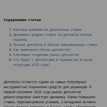
Содержание статьи
Факторы влияния на депозитные ставки
Динамика средних ставок на депозиты банков
Украины
Лучшие депозиты в банках: максимальные ставки
Как изменялся объем депозитов?
Ключевые тенденции рынка депозитов
Что будет с депозитами в Украине во втором
полугодии 2025 года?
Депозиты остаются одним из самых популярных
инструментов сохранения средств для украинцев. В
первой половине 2025 года рынок депозитов
демонстрировал заметную динамику: банки повышали
ставки, пересматривали условия, а вкладчики активно
искали лучшие депозиты в банках, чтобы обезопасить