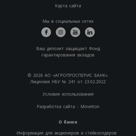
Карта сайта
Мы в социальных сетях
Ваш депозит защищает Фонд
гарантирования вкладов
© 2026 АО «АГРОПРОСПЕРИС БАНК».
Лицензия НБУ № 241 от 23.02.2022
Условия использования
Разработка сайта - Moveiton
О банке
Информация для акционеров и стейкхолдеров