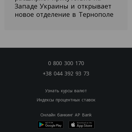
Западе Украины и открывает
новое отделение в Тернополе
0 800 300 170
+38 044 392 93 73
Узнать курсы валют
Индексы процентных ставок
Онлайн банкинг AP Bank