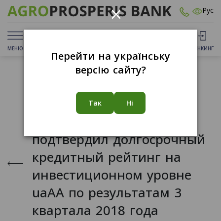
×
Рус
МЕНЮ
ДЕПОЗИТЫ
КАРТЫ
ОТДЕЛЕНИЯ
БАНКИНГ
Перейти на українську
версію сайту?
10.12.2018
Так
Ні
Агропросперис Банк
подтвердил долгосрочный
кредитный рейтинг на
инвестиционном уровне
uaAA по результатам 3
квартала 2018 года