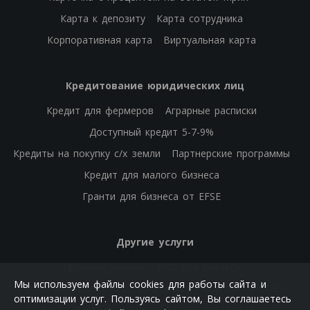
Карта к депозиту
Карта сотрудника
Корпоративная карта
Виртуальная карта
Кредитование юридических лиц
Кредит для фермеров
Аграрные расписки
Доступный кредит 5-7-9%
Кредиты на покупку с/х земли
Партнерские программы
Кредит для малого бизнеса
Гранти для бизнеса от EFSE
Другие услуги
Премиум-банкинг
РКО для бизнеса
Мы используем файлы cookies для работы сайта и
РКО физических лиц
Банковские гарантии
ОВГЗ
оптимизации услуг. Пользуясь сайтом, Вы соглашаетесь
Е-лимит
Платежи и переводы
Банковская ячейка