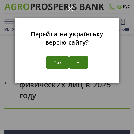
×
Рус
МЕНЮ
ДЕПОЗИТЫ
КАРТЫ
ОТДЕЛЕНИЯ
БАНКИНГ
Перейти на українську
версію сайту?
25.02.2025
Так
Ні
Финансовый мониторинг
физических лиц в 2025
году