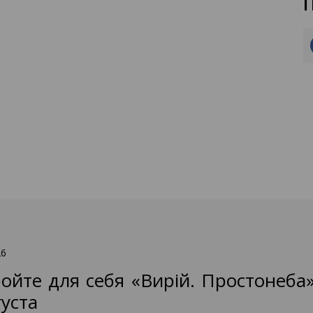
26
ойте для себя «Вирій. Простонеба» в
густа