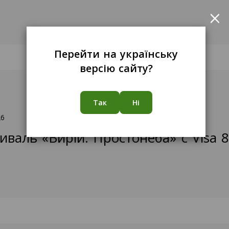
×
Перейти на українську
версію сайту?
Так
Ні
26
иваль «Вирій. Простонеба» с Visa 8