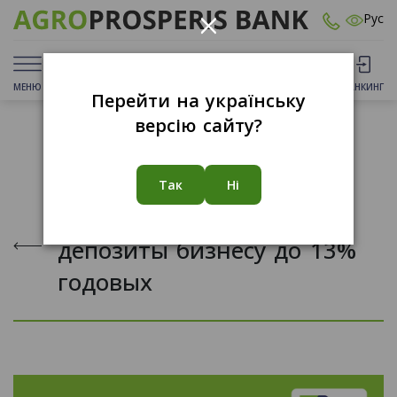
×
Рус
МЕНЮ
ДЕПОЗИТЫ
КАРТЫ
ОТДЕЛЕНИЯ
БАНКИНГ
Перейти на українську
версію сайту?
20.10.2023
Так
Ні
Увеличиваем ставки на
депозиты бизнесу до 13%
годовых