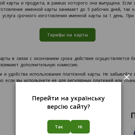
ой карты и продукта, в рамках которого она выпущена. Если
готовление именной карты занимает до 5 рабочих дней, так 
 услуга срочного изготовления именной карты за 1 день. Пр
Тарифы на карты
рты в связи с окончанием срока действия осуществляется бе
 взимают дополнительную комиссию.
×
 и удобства использования платёжной карты. Не забывайте 
 если вы используете её для регулярных платежей или плани
Перейти на українську
версію сайту?
Так
Ні