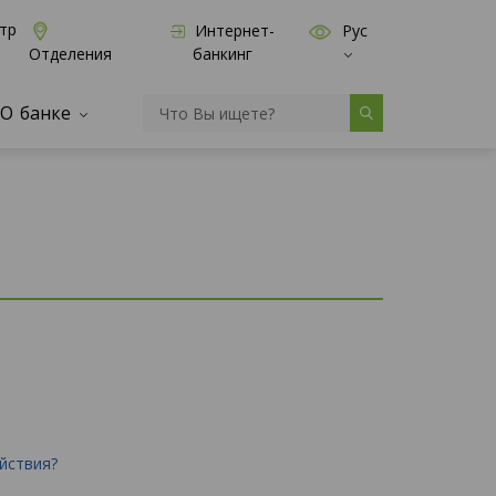
тр
Интернет-
Рус
банкинг
Отделения
О банке
йствия?