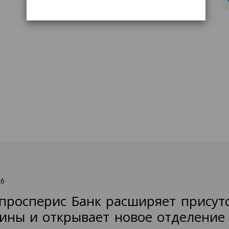
26
просперис Банк расширяет присут
ины и открывает новое отделение