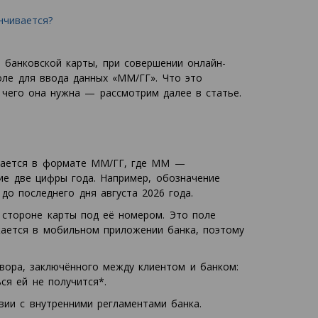
нчивается?
 банковской карты, при совершении онлайн-
оле для ввода данных «ММ/ГГ». Что это
 чего она нужна — рассмотрим далее в статье.
ывается в формате ММ/ГГ, где ММ —
ие две цифры года. Например, обозначение
 до последнего дня августа 2026 года.
стороне карты под её номером. Это поле
ажается в мобильном приложении банка, поэтому
вора, заключённого между клиентом и банком:
ся ей не получится*.
вии с внутренними регламентами банка.