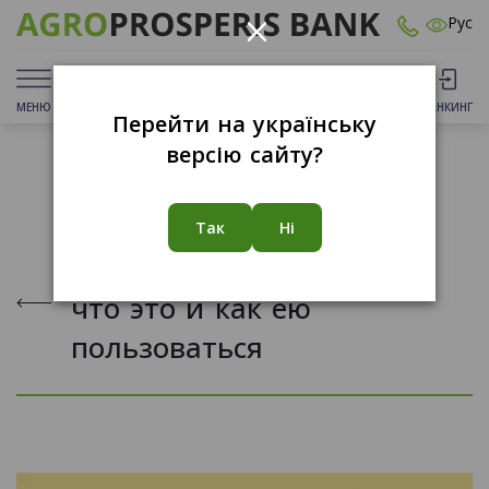
×
Рус
МЕНЮ
ДЕПОЗИТЫ
КАРТЫ
ОТДЕЛЕНИЯ
БАНКИНГ
Перейти на українську
версію сайту?
12.04.2024
Так
Ні
Пролонгация депозита –
что это и как ею
пользоваться