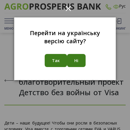
×
Рус
МЕНЮ
ДЕПОЗИТЫ
КАРТЫ
ОТДЕЛЕНИЯ
БАНКИНГ
Перейти на українську
версію сайту?
05.09.2022
Так
Ні
Поддерживайте
благотворительный проект
Детство без войны от Visa
Дети – наше будущее! Чтобы они росли в безопасных
условиях, Visa вместе с торговыми сетями EVA и VARUS