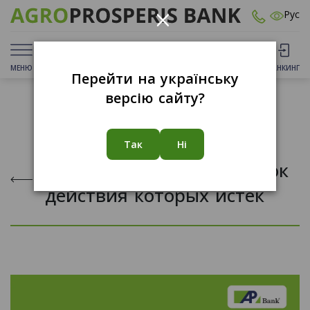
×
Рус
МЕНЮ
ДЕПОЗИТЫ
КАРТЫ
ОТДЕЛЕНИЯ
БАНКИНГ
Перейти на українську
версію сайту?
06.05.2024
Так
Ні
Блокировка карточек, срок
действия которых истек