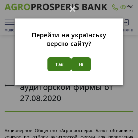
×
Рус
МЕНЮ
ДЕПОЗИТЫ
КАРТЫ
ОТДЕЛЕНИЯ
БАНКИНГ
Перейти на українську
версію сайту?
27.08.2020
Так
Ні
Конкурс по отбору
аудиторской фирмы от
27.08.2020
Акционерное Общество «Агропросперис Банк» объявляет
конкурс по отбору аудиторской фирмы для проведения